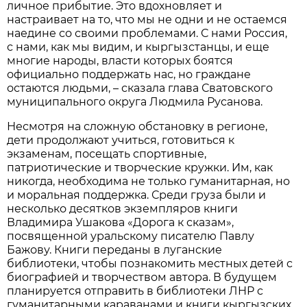
личное прибытие. Это вдохновляет и
настраивает на то, что мы не одни и не остаемся
наедине со своими проблемами. С нами Россия,
с нами, как мы видим, и кыргызстанцы, и еще
многие народы, власти которых боятся
официально поддержать нас, но граждане
остаются людьми, – сказала глава Сватовского
муниципального округа Людмила Русанова.
Несмотря на сложную обстановку в регионе,
дети продолжают учиться, готовиться к
экзаменам, посещать спортивные,
патриотические и творческие кружки. Им, как
никогда, необходима не только гуманитарная, но
и моральная поддержка. Среди груза были и
несколько десятков экземпляров книги
Владимира Ушакова «Дорога к сказам»,
посвященной уральскому писателю Павлу
Бажову. Книги переданы в луганские
библиотеки, чтобы познакомить местных детей с
биографией и творчеством автора. В будущем
планируется отправить в библиотеки ЛНР с
гуманитарными караванами и книги кыргызских