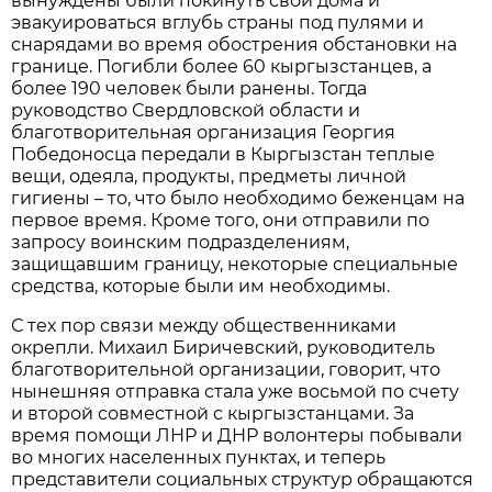
вынуждены были покинуть свои дома и
эвакуироваться вглубь страны под пулями и
снарядами во время обострения обстановки на
границе. Погибли более 60 кыргызстанцев, а
более 190 человек были ранены. Тогда
руководство Свердловской области и
благотворительная организация Георгия
Победоносца передали в Кыргызстан теплые
вещи, одеяла, продукты, предметы личной
гигиены – то, что было необходимо беженцам на
первое время. Кроме того, они отправили по
запросу воинским подразделениям,
защищавшим границу, некоторые специальные
средства, которые были им необходимы.
С тех пор связи между общественниками
окрепли. Михаил Биричевский, руководитель
благотворительной организации, говорит, что
нынешняя отправка стала уже восьмой по счету
и второй совместной с кыргызстанцами. За
время помощи ЛНР и ДНР волонтеры побывали
во многих населенных пунктах, и теперь
представители социальных структур обращаются