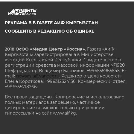
AIF.KG
РЕКЛАМА В В ГАЗЕТЕ АИФ-КЫРГЫЗСТАН
СООБЩИТЬ В РЕДАКЦИЮ ОБ ОШИБКЕ
2018 ОсОО «Медиа Центр «Россия»
. Газета «АиФ-
Кыргызстан» зарегистрирована в Министерстве
юстиций Кыргызской Республики. Свидетельство о
регистрации средства массовой информации №1920.
Шеф-редактор Владимир Банников: +996555965545, E-
mail:
newsasia@yandex.ru
. Редактор отдела новостей
Елена Короткова: +996312524156. Коммерческий отдел:
+996555718266.
Все права защищены. Копирование и использование
полных материалов запрещено, частичное
цитирование возможно только при условии
гиперссылки на сайт www.aif.kg.
stat@aif.ru