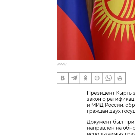
www
Президент Кыргыз
закон о ратифика
и МИД России, об
граждан двух госуд
Документ был при
направлен на обн
используемых гра