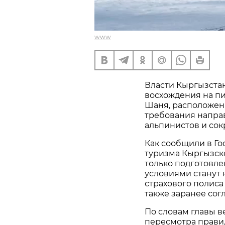
www
Власти Кыргызста
восхождения на п
Шаня, расположенн
требования напра
альпинистов и сок
Как сообщили в Го
туризма Кыргызско
только подготовл
условиями станут 
страхового полиса
также заранее сог
По словам главы в
пересмотра правил