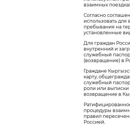
взаимных поездках
Согласно соглашен
использовать для 
пребывания на те
установленные ви
Для граждан Росс
внутренний и заг
служебный паспорт
(возвращение) в Р
Граждане Кыргызск
карту, общегражда
служебный паспорт
роли или выписки 
возвращение в Кы
Ратифицированное
процедуры взаимн
правил пересечен
Россией.