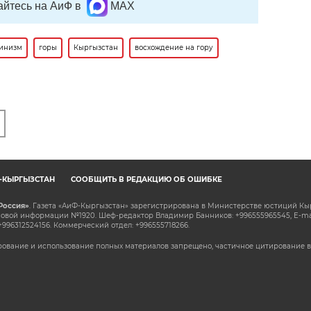
йтесь на АиФ в
MAX
инизм
горы
Кыргызстан
восхождение на гору
Ф-КЫРГЫЗСТАН
СООБЩИТЬ В РЕДАКЦИЮ ОБ ОШИБКЕ
Россия»
. Газета «АиФ-Кыргызстан» зарегистрирована в Министерстве юстиций Кы
овой информации №1920. Шеф-редактор Владимир Банников: +996555965545, E-ma
+996312524156. Коммерческий отдел: +996555718266.
ование и использование полных материалов запрещено, частичное цитирование в