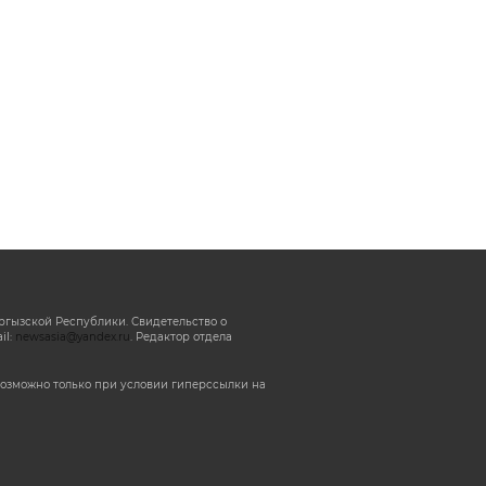
ргызской Республики. Свидетельство о
il:
newsasia@yandex.ru
. Редактор отдела
озможно только при условии гиперссылки на