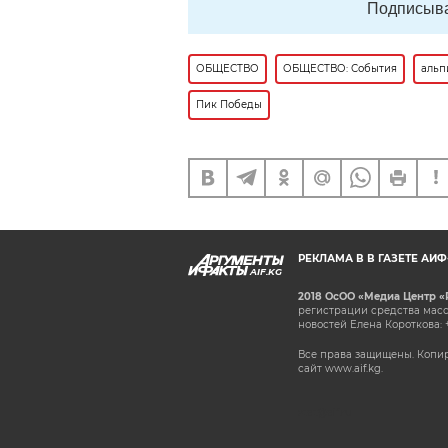
Подписыва
ОБЩЕСТВО
ОБЩЕСТВО: События
альп
Пик Победы
РЕКЛАМА В В ГАЗЕТЕ АИ
AIF.KG
2018 ОсОО «Медиа Центр «
регистрации средства масс
новостей Елена Короткова: 
Все права защищены. Копир
сайт www.aif.kg.
stat@aif.ru