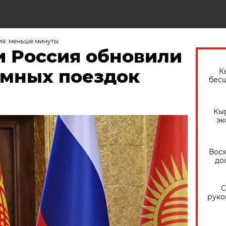
ия: меньше минуты
и Россия обновили
имных поездок
К
бес
Кы
эк
Восх
до
С
руко