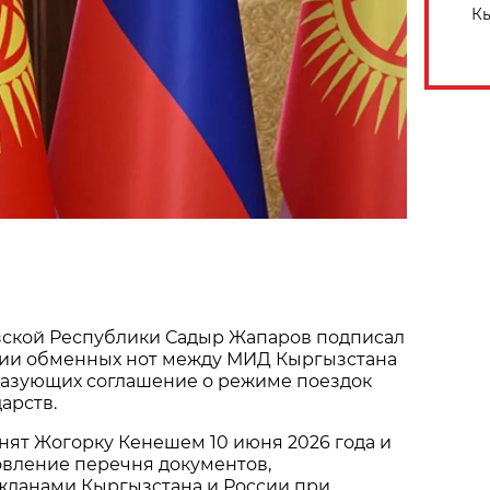
Кы
ской Республики Садыр Жапаров подписал
ции обменных нот между МИД Кыргызстана
разующих соглашение о режиме поездок
арств.
нят Жогорку Кенешем 10 июня 2026 года и
овление перечня документов,
жданами Кыргызстана и России при