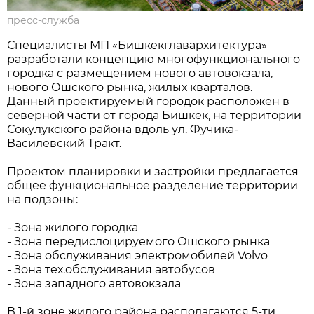
пресс-служба
Специалисты МП «Бишкекглавархитектура»
разработали концепцию многофункционального
городка с размещением нового автовокзала,
нового Ошского рынка, жилых кварталов.
Данный проектируемый городок расположен в
северной части от города Бишкек, на территории
Сокулукского района вдоль ул. Фучика-
Василевский Тракт.
Проектом планировки и застройки предлагается
общее функциональное разделение территории
на подзоны:
- Зона жилого городка
- Зона передислоцируемого Ошского рынка
- Зона обслуживания электромобилей Volvo
- Зона тех.обслуживания автобусов
- Зона западного автовокзала
В 1-й зоне жилого района располагаются 5-ти