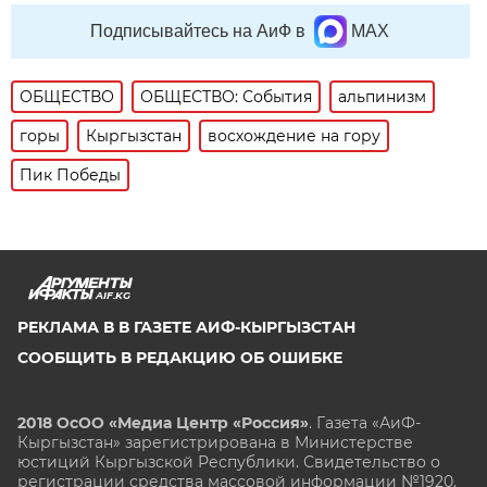
Подписывайтесь на АиФ в
MAX
ОБЩЕСТВО
ОБЩЕСТВО: События
альпинизм
горы
Кыргызстан
восхождение на гору
Пик Победы
AIF.KG
РЕКЛАМА В В ГАЗЕТЕ АИФ-КЫРГЫЗСТАН
СООБЩИТЬ В РЕДАКЦИЮ ОБ ОШИБКЕ
2018 ОсОО «Медиа Центр «Россия»
. Газета «АиФ-
Кыргызстан» зарегистрирована в Министерстве
юстиций Кыргызской Республики. Свидетельство о
регистрации средства массовой информации №1920.