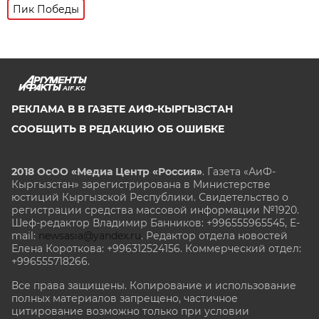
Пик Победы
AIF.KG
РЕКЛАМА В В ГАЗЕТЕ АИФ-КЫРГЫЗСТАН
СООБЩИТЬ В РЕДАКЦИЮ ОБ ОШИБКЕ
2018 ОсОО «Медиа Центр «Россия»
. Газета «АиФ-
Кыргызстан» зарегистрирована в Министерстве
юстиций Кыргызской Республики. Свидетельство о
регистрации средства массовой информации №1920.
Шеф-редактор Владимир Банников: +996555965545, E-
mail:
newsasia@yandex.ru
. Редактор отдела новостей
Елена Короткова: +996312524156. Коммерческий отдел:
+996555718266.
Все права защищены. Копирование и использование
полных материалов запрещено, частичное
цитирование возможно только при условии