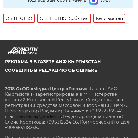
ОБЩЕСТВО
ОБЩЕСТВО: События
Кыргызстан
AIF.KG
РЕКЛАМА В В ГАЗЕТЕ АИФ-КЫРГЫЗСТАН
СООБЩИТЬ В РЕДАКЦИЮ ОБ ОШИБКЕ
2018 ОсОО «Медиа Центр «Россия»
. Газета «АиФ-
Кыргызстан» зарегистрирована в Министерстве
юстиций Кыргызской Республики. Свидетельство о
регистрации средства массовой информации №1920.
Шеф-редактор Владимир Банников: +996555965545, E-
mail:
newsasia@yandex.ru
. Редактор отдела новостей
Елена Короткова: +996312524156. Коммерческий отдел:
+996555718266.
Все права защищены. Копирование и использование