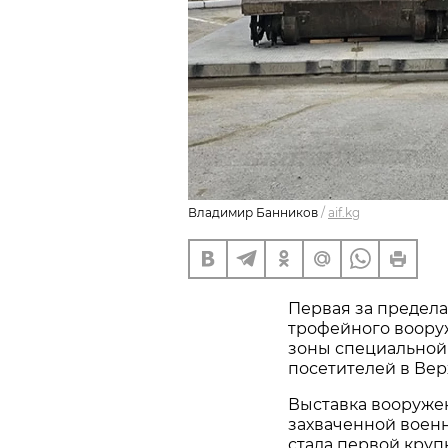
Владимир Банников
/
aif.kg
Первая за предел
трофейного воору
зоны специальной
посетителей в Ве
Выставка вооружен
захваченной воен
стала первой кру