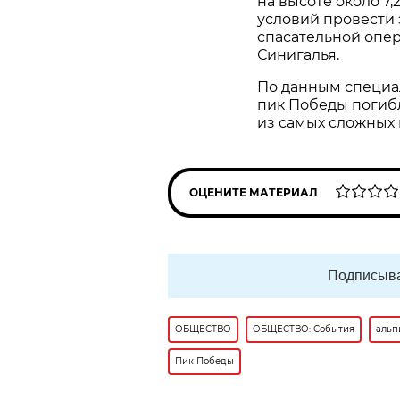
на высоте около 7
условий провести 
спасательной опер
Синигалья.
По данным специал
пик Победы погибл
из самых сложных 
ОЦЕНИТЕ МАТЕРИАЛ
Подписыва
ОБЩЕСТВО
ОБЩЕСТВО: События
альп
Пик Победы