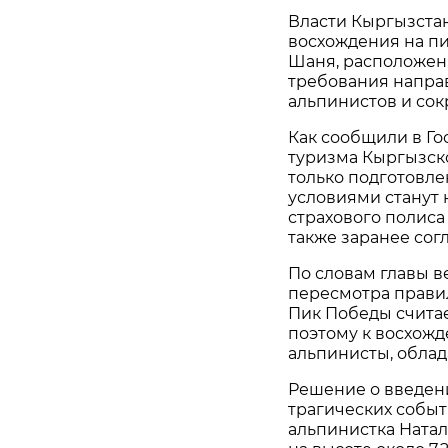
Власти Кыргызста
восхождения на п
Шаня, расположенн
требования напра
альпинистов и сок
Как сообщили в Го
туризма Кыргызско
только подготовл
условиями станут 
страхового полиса
также заранее сог
По словам главы в
пересмотра правил
Пик Победы считае
поэтому к восхожд
альпинисты, обла
Решение о введен
трагических событи
альпинистка Ната