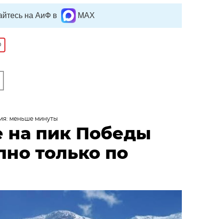
йтесь на АиФ в
MAX
О
ия: меньше минуты
 на пик Победы
пно только по