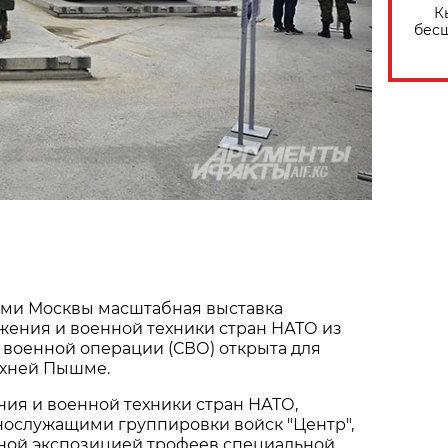
К
бес
ами Москвы масштабная выставка
жения и военной техники стран НАТО из
 военной операции (СВО) открыта для
рхней Пышме.
ия и военной техники стран НАТО,
нослужащими группировки войск "Центр",
пной экспозицией трофеев специальной