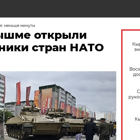
я: меньше минуты
ышме открыли
хники стран НАТО
Кы
эк
Восх
до
С
руко
Кы