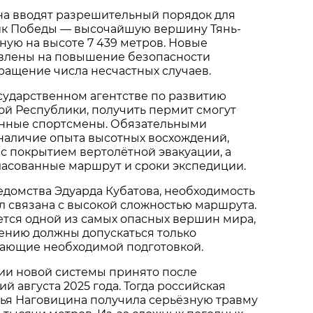
на вводят разрешительный порядок для
ик Победы — высочайшую вершину Тянь-
ую на высоте 7 439 метров. Новые
влены на повышение безопасности
ращение числа несчастных случаев.
сударственном агентстве по развитию
й Республики, получить пермит смогут
енные спортсмены. Обязательными
наличие опыта высотных восхождений,
 с покрытием вертолётной эвакуации, а
ласованные маршрут и сроки экспедиции.
едомства Эдуарда Кубатова, необходимость
 связана с высокой сложностью маршрута.
тся одной из самых опасных вершин мира,
ению должны допускаться только
дающие необходимой подготовкой.
ии новой системы принято после
й августа 2025 года. Тогда российская
лья Наговицина получила серьёзную травму