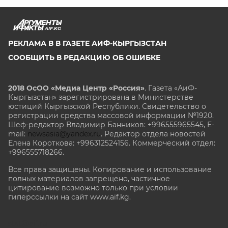
AIF.KG
РЕКЛАМА В В ГАЗЕТЕ АИФ-КЫРГЫЗСТАН
СООБЩИТЬ В РЕДАКЦИЮ ОБ ОШИБКЕ
2018 ОсОО «Медиа Центр «Россия»
. Газета «АиФ-
Кыргызстан» зарегистрирована в Министерстве
юстиций Кыргызской Республики. Свидетельство о
регистрации средства массовой информации №1920.
Шеф-редактор Владимир Банников: +996555965545, E-
mail:
newsasia@yandex.ru
. Редактор отдела новостей
Елена Короткова: +996312524156. Коммерческий отдел:
+996555718266.
Все права защищены. Копирование и использование
полных материалов запрещено, частичное
цитирование возможно только при условии
гиперссылки на сайт www.aif.kg.
stat@aif.ru