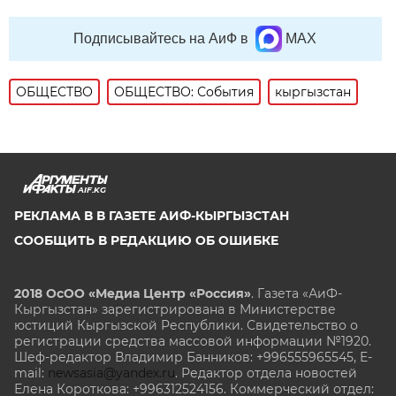
Подписывайтесь на АиФ в
MAX
ОБЩЕСТВО
ОБЩЕСТВО: События
кыргызстан
AIF.KG
РЕКЛАМА В В ГАЗЕТЕ АИФ-КЫРГЫЗСТАН
СООБЩИТЬ В РЕДАКЦИЮ ОБ ОШИБКЕ
2018 ОсОО «Медиа Центр «Россия»
. Газета «АиФ-
Кыргызстан» зарегистрирована в Министерстве
юстиций Кыргызской Республики. Свидетельство о
регистрации средства массовой информации №1920.
Шеф-редактор Владимир Банников: +996555965545, E-
mail:
newsasia@yandex.ru
. Редактор отдела новостей
Елена Короткова: +996312524156. Коммерческий отдел: