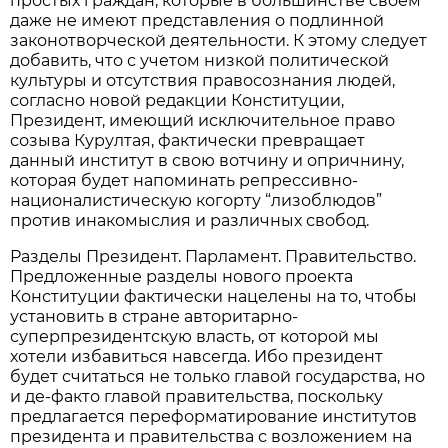
простых граждан, которые в большинстве своем
даже не имеют представления о подлинной
законотворческой деятельности. К этому следует
добавить, что с учетом низкой политической
культуры и отсутствия правосознания людей,
согласно новой редакции Конституции,
Президент, имеющий исключительное право
созыва Курултая, фактически превращает
данный институт в свою вотчину и опричнину,
которая будет напоминать репрессивно-
националистическую когорту “лизоблюдов”
против инакомыслия и различных свобод.
Разделы Президент. Парламент. Правительство.
Предложенные разделы нового проекта
Конституции фактически нацелены на то, чтобы
установить в стране авторитарно-
суперпрезидентскую власть, от которой мы
хотели избавиться навсегда. Ибо президент
будет считаться не только главой государства, но
и де-факто главой правительства, поскольку
предлагается переформатирование институтов
президента и правительства с возложением на