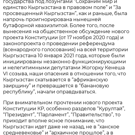
государства под лозунгами “Сохраним мир и
единство Кыргызстана в правовом поле” и “За
просвещенный Кыргызстан”, как и раньше, была
напрочь проигнорирована нынешней
бутафорной квазиэлитой. Более того, после
вынесения на общественное обсуждение нового
проекта Конституции (от 17 ноября 2020 года) и
законопроекта о проведении референдума
(всенародного голосования) на всей территории
Кыргызстана 10 января 2021 года, которые были
инициированы незаконно функционирующими
и нелегитимными депутатами Жогорку Кенеша
VI созыва, наши опасения в отношении того, что
Кыргызстан скатывается в “африканскую
заирщину” и превращается в “банановую
республику”, начали оправдываться.
При внимательном прочтении нового проекта
Конституции КР, особенно разделов “Курултай”,
“Президент”, “Парламент”, “Правительство”, то
приходит вполне ясное понимание, что
Кыргызстан идет даже не назад, не в “ханское
средневековье” и “архаичное прошлое”, а в