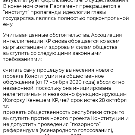
актуализирует формальность его существования.
В конечном счете Парламент превращается в
“институт” пропаганды идеологии главы
государства, являясь полностью подконтрольной
ему.
Учитывая данные обстоятельства, Ассоциация
интеллигенции КР снова обращается ко всем
кыргызстанцам и здоровым силам общества
выступить со следующими законными
требованиями:
считать саму процедуру вынесения нового
проекта Конституции на общественное
обсуждение (от 17 ноября 2020 года) абсолютно
незаконной, поскольку она инициирована
нелегитимным и незаконно функционирующим
Жогорку Кенешем КР, чей срок истек 28 октября
т.г.
призвать общественность республики открыто
выступить против нового проекта Конституции и
не допустить проведения “позорного”
референдума (всенародного голосования),