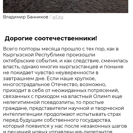
Владимир Банников
/
aif.kg
Дорогие соотечественники!
Всего полторы месяца прошло с тех пор, как в
Кыргызской Республике произошли
октябрьские события, и как следствие, сменилась
власть, однако многих кыргызстанцев и поныне
не покидает чувство неуверенности в
завтрашнем дне. Если наше хрупкое,
многострадальное Отечество, возможно,
приходит в себя от неожиданных потрясений,
связанных с приходом на властный Олимп еще
нелегитимной псевдоэлиты, то простые
граждане, представители научной и творческой
интеллигенции продолжают испытывать страх
перед будущим собственного государства,
который появился у нас после незаконных шагов
и решений новых управленцев-дилетантов.