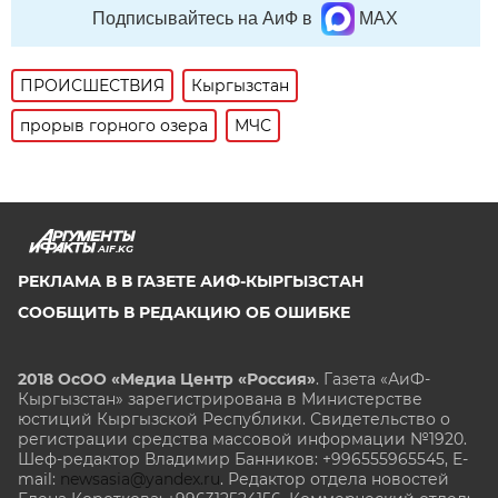
Подписывайтесь на АиФ в
MAX
ПРОИСШЕСТВИЯ
Кыргызстан
прорыв горного озера
МЧС
AIF.KG
РЕКЛАМА В В ГАЗЕТЕ АИФ-КЫРГЫЗСТАН
СООБЩИТЬ В РЕДАКЦИЮ ОБ ОШИБКЕ
2018 ОсОО «Медиа Центр «Россия»
. Газета «АиФ-
Кыргызстан» зарегистрирована в Министерстве
юстиций Кыргызской Республики. Свидетельство о
регистрации средства массовой информации №1920.
Шеф-редактор Владимир Банников: +996555965545, E-
mail:
newsasia@yandex.ru
. Редактор отдела новостей