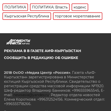
ПОЛИТИКА
ПОЛИТИКА: Власть
кодекс
Кыргызская Республика
торговое мореплавание
AIF.KG
РЕКЛАМА В В ГАЗЕТЕ АИФ-КЫРГЫЗСТАН
СООБЩИТЬ В РЕДАКЦИЮ ОБ ОШИБКЕ
2018 ОсОО «Медиа Центр «Россия»
. Газета «АиФ-
Кыргызстан» зарегистрирована в Министерстве
юстиций Кыргызской Республики. Свидетельство о
регистрации средства массовой информации №1920.
Шеф-редактор Владимир Банников: +996555965545, E-
mail:
newsasia@yandex.ru
. Редактор отдела новостей
Елена Короткова: +996312524156. Коммерческий отдел:
+996555718266.