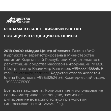
AIF.KG
РЕКЛАМА В В ГАЗЕТЕ АИФ-КЫРГЫЗСТАН
СООБЩИТЬ В РЕДАКЦИЮ ОБ ОШИБКЕ
2018 ОсОО «Медиа Центр «Россия»
. Газета «АиФ-
Кыргызстан» зарегистрирована в Министерстве
юстиций Кыргызской Республики. Свидетельство о
регистрации средства массовой информации №1920.
Шеф-редактор Владимир Банников: +996555965545, E-
mail:
newsasia@yandex.ru
. Редактор отдела новостей
Елена Короткова: +996312524156. Коммерческий отдел:
+996555718266.
Все права защищены. Копирование и использование
полных материалов запрещено, частичное
цитирование возможно только при условии
гиперссылки на сайт www.aif.kg.