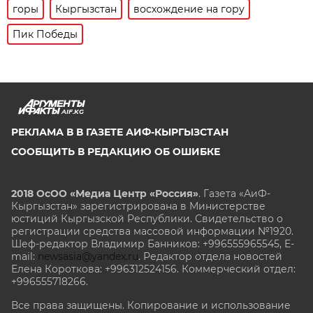
горы
Кыргызстан
восхождение на гору
Пик Победы
AIF.KG
РЕКЛАМА В В ГАЗЕТЕ АИФ-КЫРГЫЗСТАН
СООБЩИТЬ В РЕДАКЦИЮ ОБ ОШИБКЕ
2018 ОсОО «Медиа Центр «Россия»
. Газета «АиФ-
Кыргызстан» зарегистрирована в Министерстве
юстиций Кыргызской Республики. Свидетельство о
регистрации средства массовой информации №1920.
Шеф-редактор Владимир Банников: +996555965545, E-
mail:
newsasia@yandex.ru
. Редактор отдела новостей
Елена Короткова: +996312524156. Коммерческий отдел:
+996555718266.
Все права защищены. Копирование и использование