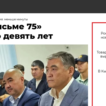
ия: меньше минуты
исьме 75»
 девять лет
Ро
но
Това
вы
В К