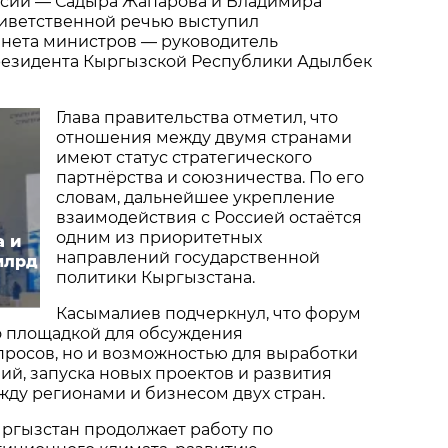
ссии — Садыра Жапарова и Владимира
риветственной речью выступил
инета министров — руководитель
езидента Кыргызской Республики Адылбек
Глава правительства отметил, что
отношения между двумя странами
имеют статус стратегического
партнёрства и союзничества. По его
словам, дальнейшее укрепление
взаимодействия с Россией остаётся
одним из приоритетных
а и
направлений государственной
млрд
политики Кыргызстана.
Касымалиев подчеркнул, что форум
о площадкой для обсуждения
просов, но и возможностью для выработки
й, запуска новых проектов и развития
ду регионами и бизнесом двух стран.
ыргызстан продолжает работу по