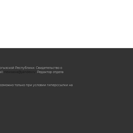
ргызской Республики. Свидетельство о
il:
newsasia@yandex.ru
. Редактор отдела
озможно только при условии гиперссылки на