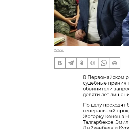
www
В Первомайском р
судебные прения п
обвинители запрос
девяти лет лишени
По делу проходят 
генеральный прок
Жогорку Кенеша Ну
Талгарбеков, Эмил
Дыйканбаев и Курс