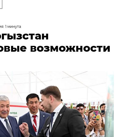
я: 1 минута
ргызстан
овые возможности