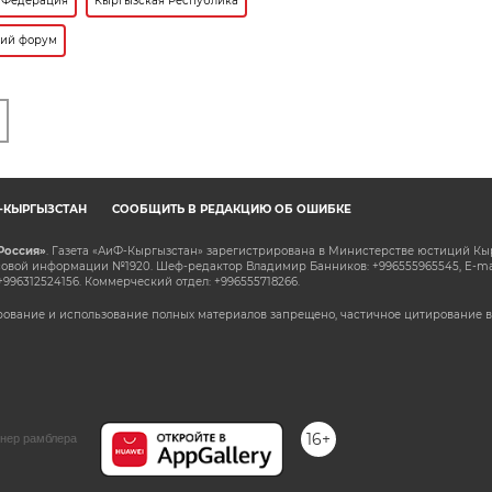
 Федерация
Кыргызская Республика
кий форум
Ф-КЫРГЫЗСТАН
СООБЩИТЬ В РЕДАКЦИЮ ОБ ОШИБКЕ
Россия»
. Газета «АиФ-Кыргызстан» зарегистрирована в Министерстве юстиций Кы
овой информации №1920. Шеф-редактор Владимир Банников: +996555965545, E-ma
+996312524156. Коммерческий отдел: +996555718266.
ование и использование полных материалов запрещено, частичное цитирование в
16+
нер рамблера