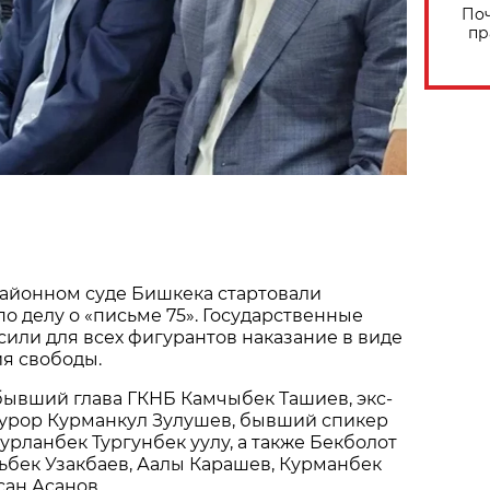
Поч
пр
айонном суде Бишкека стартовали
о делу о «письме 75». Государственные
или для всех фигурантов наказание в виде
я свободы.
бывший глава ГКНБ Камчыбек Ташиев, экс-
урор Курманкул Зулушев, бывший спикер
рланбек Тургунбек уулу, а также Бекболот
ьбек Узакбаев, Аалы Карашев, Курманбек
ан Асанов.