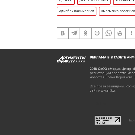
ДЕНЬГИ
ДЕНЬГИ: События
Российская
Адылбек Касымалиев
кыргызско-российс
РЕКЛАМА В В ГАЗЕТЕ АИ
AIF.KG
2018 ОсОО «Медиа Центр «
регистрации средства масс
новостей Елена Короткова: 
Все права защищены. Копир
сайт www.aif.kg.
stat@aif.ru
Парт