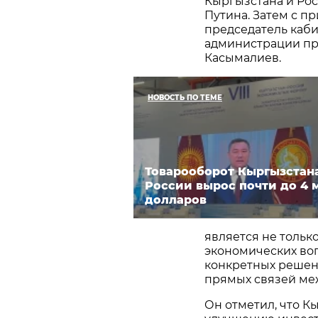
Кыргызстана и Ро
Путина. Затем с п
председатель каб
администрации пр
Касымалиев.
НОВОСТЬ ПО ТЕМЕ
Товарооборот Кыргызстан
России вырос почти до 4 
долларов
является не тольк
экономических во
конкретных решени
прямых связей меж
Он отметил, что К