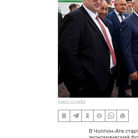
пресс-служба
В Чолпон-Ате стар
экономический фо