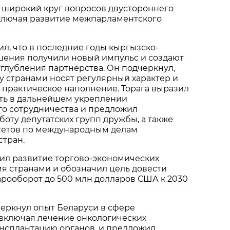
 широкий круг вопросов двустороннего
включая развитие межпарламентского
л, что в последние годы кыргызско-
шения получили новый импульс и создают
глубления партнёрства. Он подчеркнул,
у странами носят регулярный характер и
 практическое наполнение. Торага выразил
ть в дальнейшем укреплении
о сотрудничества и предложил
боту депутатских групп дружбы, а также
етов по международным делам
стран.
ил развитие торгово-экономических
я странами и обозначил цель довести
рооборот до 500 млн долларов США к 2030
еркнул опыт Беларуси в сфере
 включая лечение онкологических
ансплантацию органов, и предложил