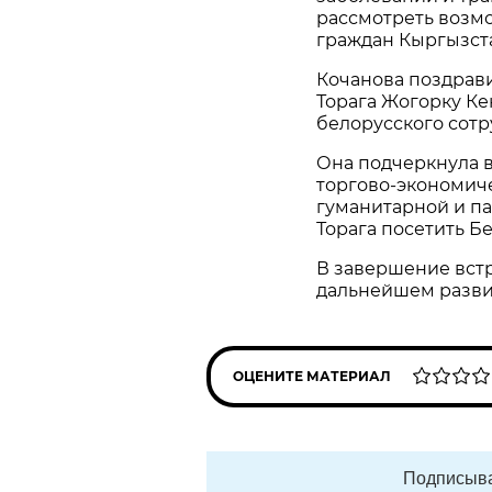
рассмотреть возм
граждан Кыргызст
Кочанова поздрав
Торага Жогорку Ке
белорусского сотр
Она подчеркнула 
торгово-экономич
гуманитарной и па
Торага посетить Б
В завершение вст
дальнейшем разви
ОЦЕНИТЕ МАТЕРИАЛ
Подписыва