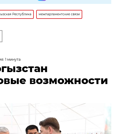
ызская Республика
межпарламентские связи
я: 1 минута
ргызстан
овые возможности