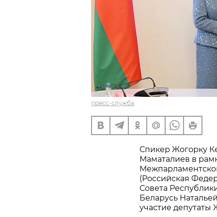
пресс-служба
Спикер Жогорку К
Маматалиев в рамк
Межпарламентской
(Российская Федер
Совета Республик
Беларусь Натальей
участие депутаты 