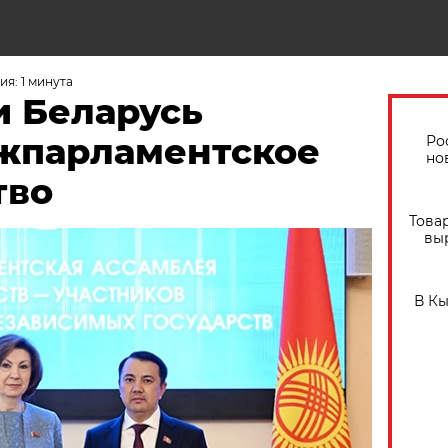
я: 1 минута
и Беларусь
жпарламентское
Ро
но
тво
Това
вы
В К