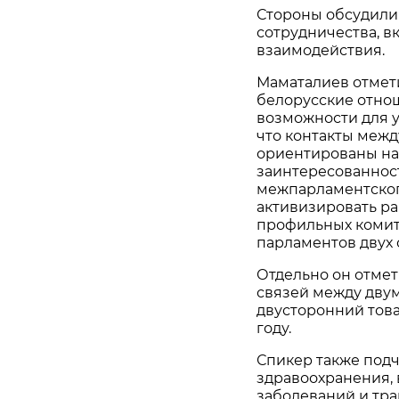
Стороны обсудили
сотрудничества, 
взаимодействия.
Маматалиев отмети
белорусские отно
возможности для у
что контакты межд
ориентированы на
заинтересованнос
межпарламентског
активизировать ра
профильных комит
парламентов двух 
Отдельно он отмет
связей между двум
двусторонний това
году.
Спикер также подч
здравоохранения,
заболеваний и тр