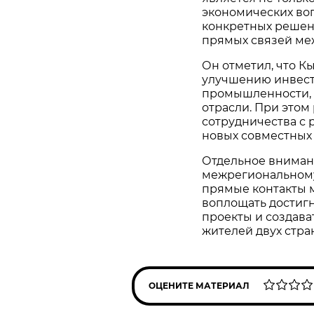
экономических во
конкретных решени
прямых связей меж
Он отметил, что К
улучшению инвест
промышленности, э
отрасли. При этом
сотрудничества с
новых совместных
Отдельное вниман
межрегиональному
прямые контакты 
воплощать достиг
проекты и создава
жителей двух стра
ОЦЕНИТЕ МАТЕРИАЛ