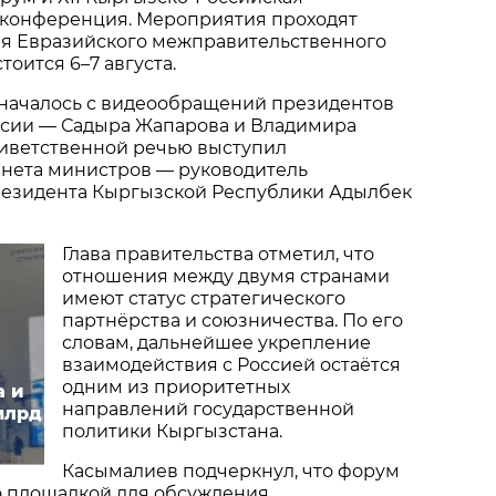
конференция. Мероприятия проходят
ия Евразийского межправительственного
тоится 6–7 августа.
началось с видеообращений президентов
ссии — Садыра Жапарова и Владимира
риветственной речью выступил
инета министров — руководитель
езидента Кыргызской Республики Адылбек
Глава правительства отметил, что
отношения между двумя странами
имеют статус стратегического
партнёрства и союзничества. По его
словам, дальнейшее укрепление
взаимодействия с Россией остаётся
одним из приоритетных
а и
направлений государственной
млрд
политики Кыргызстана.
Касымалиев подчеркнул, что форум
о площадкой для обсуждения