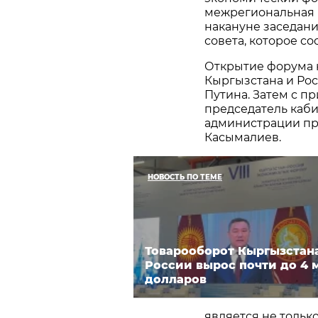
межрегиональная 
накануне заседан
совета, которое сос
Открытие форума 
Кыргызстана и Ро
Путина. Затем с п
председатель каб
администрации пр
Касымалиев.
НОВОСТЬ ПО ТЕМЕ
Товарооборот Кыргызстан
России вырос почти до 4 
долларов
является не тольк