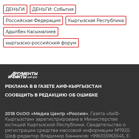
ДЕНЬГИ
ДЕНЬГИ: События
Российская Федерация
Кыргызская Республика
Адылбек Касымалиев
кыргызско-российский форум
AIF.KG
РЕКЛАМА В В ГАЗЕТЕ АИФ-КЫРГЫЗСТАН
СООБЩИТЬ В РЕДАКЦИЮ ОБ ОШИБКЕ
2018 ОсОО «Медиа Центр «Россия»
. Газета «АиФ-
Кыргызстан» зарегистрирована в Министерстве
юстиций Кыргызской Республики. Свидетельство о
регистрации средства массовой информации №1920.
Шеф-редактор Владимир Банников: +996555965545, E-