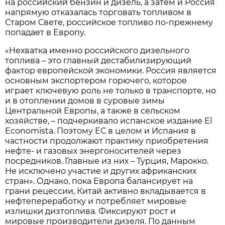
на российский бензин и дизель, а затем и Россия
напрямую отказалась торговать топливом в
Старом Свете, российское топливо по-прежнему
попадает в Европу.
«Нехватка именно российского дизельного
топлива – это главный дестабилизирующий
фактор европейской экономики. Россия является
основным экспортером горючего, которое
играет ключевую роль не только в транспорте, но
и в отоплении домов в суровые зимы
Центральной Европы, а также в сельском
хозяйстве, – подчеркивало испанское издание El
Economista. Поэтому ЕС в целом и Испания в
частности продолжают практику приобретения
нефте- и газовых энергоносителей через
посредников. Главные из них – Турция, Марокко.
Не исключено участие и других африканских
стран». Однако, пока Европа балансирует на
грани рецессии, Китай активно вкладывается в
нефтепереработку и потребляет мировые
излишки дизтоплива. Фиксируют рост и
мировые производители дизеля. По данным