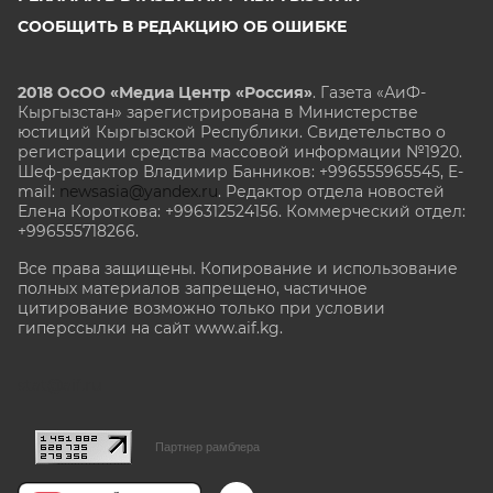
СООБЩИТЬ В РЕДАКЦИЮ ОБ ОШИБКЕ
2018 ОсОО «Медиа Центр «Россия»
. Газета «АиФ-
Кыргызстан» зарегистрирована в Министерстве
юстиций Кыргызской Республики. Свидетельство о
регистрации средства массовой информации №1920.
Шеф-редактор Владимир Банников: +996555965545, E-
mail:
newsasia@yandex.ru
. Редактор отдела новостей
Елена Короткова: +996312524156. Коммерческий отдел:
+996555718266.
Все права защищены. Копирование и использование
полных материалов запрещено, частичное
цитирование возможно только при условии
гиперссылки на сайт www.aif.kg.
stat@aif.ru
Партнер рамблера