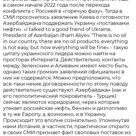
в самом начале 2022 года после перехода
конфликта с Россией в «горячую фазу». Тогда в
СМИ просочилось заявление Киева о готовности
Азербайджана поддержать Украину «поставками
нефти». «I talked to a good friend of Ukraine,
President of Azerbaijan Ilham Aliyev. "There is no oil
in our country, there are no oil products, everything
is not easy, but now everything will be fine» - такую
цитату украинского лидера можно найти на
просторах Интернета. Действительно, контакты
между Зеленским и Алиевым имеют место быть,
однако таких громких заявлений официально в
них не содержатся. Можно предположить, что
все-таки некие договоренности по этому поводу
действительно существуют. Азербайджан (как и
его геополитический покровитель - Турция)
сейчас являются коридорами, через которые
утекает российская нефть, бензин и дизтопливо
в ту же Европу, а, возможно, и в Украину.
Происходит это вполне сознательно. Упомянутая
нами Испания, в частности, практически открыто
в своих СМИ признает факт своповых поставок из