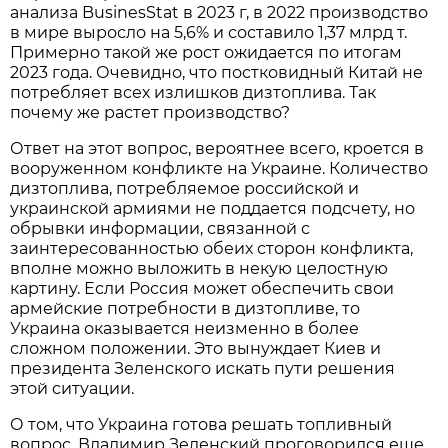
анализа BusinesStat в 2023 г, в 2022 производство
в мире выросло на 5,6% и составило 1,37 млрд т.
Примерно такой же рост ожидается по итогам
2023 года. Очевидно, что постковидный Китай не
потребляет всех излишков дизтоплива. Так
почему же растет производство?
Ответ на этот вопрос, вероятнее всего, кроется в
вооруженном конфликте на Украине. Количество
дизтоплива, потребляемое российской и
украинской армиями не поддается подсчету, но
обрывки информации, связанной с
заинтересованностью обеих сторон конфликта,
вполне можно выложить в некую целостную
картину. Если Россия может обеспечить свои
армейские потребности в дизтопливе, то
Украина оказывается неизменно в более
сложном положении. Это вынуждает Киев и
президента Зеленского искать пути решения
этой ситуации.
О том, что Украина готова решать топливный
вопрос, Владимир Зеленский проговорился еще