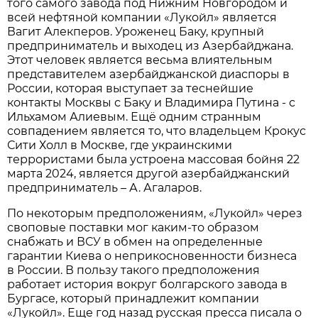
того самого завода под Нижним Новгородом и
всей нефтяной компании «Лукойл» является
Вагит Алекперов. Уроженец Баку, крупный
предприниматель и выходец из Азербайджана.
Этот человек является весьма влиятельным
представителем азербайджанской диаспоры в
России, которая выступает за теснейшие
контакты Москвы с Баку и Владимира Путина - с
Ильхамом Алиевым. Ещё одним странным
совпадением является то, что владельцем Крокус
Сити Холл в Москве, где украинскими
террористами была устроена массовая бойня 22
марта 2024, является другой азербайджанский
предприниматель – А. Агаларов.
По некоторым предположениям, «Лукойл» через
своповые поставки мог каким-то образом
снабжать и ВСУ в обмен на определенные
гарантии Киева о неприкосновенности бизнеса
в России. В пользу такого предположения
работает история вокруг болгарского завода в
Бургасе, который принадлежит компании
«Лукойл». Еще год назад русская пресса писала о