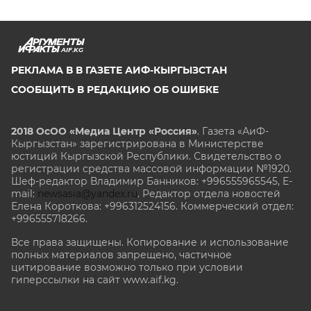
AIF.KG
РЕКЛАМА В В ГАЗЕТЕ АИФ-КЫРГЫЗСТАН
СООБЩИТЬ В РЕДАКЦИЮ ОБ ОШИБКЕ
2018 ОсОО «Медиа Центр «Россия»
. Газета «АиФ-
Кыргызстан» зарегистрирована в Министерстве
юстиций Кыргызской Республики. Свидетельство о
регистрации средства массовой информации №1920.
Шеф-редактор Владимир Банников: +996555965545, E-
mail:
newsasia@yandex.ru
. Редактор отдела новостей
Елена Короткова: +996312524156. Коммерческий отдел:
+996555718266.
Все права защищены. Копирование и использование
полных материалов запрещено, частичное
цитирование возможно только при условии
гиперссылки на сайт www.aif.kg.