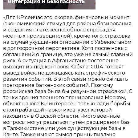
интеграция и безопасность
«Для КР сейчас это, скорее, финансовый момент
(экономический стимул для района базирования
и создания платёжеспособного спроса для
местных производителей), кроме того, страховка
на случай ухудшения отношений с Узбекистаном
в долгосрочной перспективе. Хотя после новых
соглашений о границе, это уже не самый главный
риск. А ситуация в Афганистане постепенно
выходит из-под контроля Кабула, США готовят
вывод войск, не дожидаясь катастрофического
развития событий. В этой связи можно ожидать
повторение баткенских событий. Поэтому
российская база была бы разумной страховкой. С
точки зрения военного планирования Москвы,
объект на юге КР интересен только ради борьбы
с контрабандой наркотиков, узел которой
находится в Ошской области. Чисто военные
вопросы могут решаться путём расширения баз
в Таджикистане или уже существующей базы в
Канте. Также имеют смысл принципиально