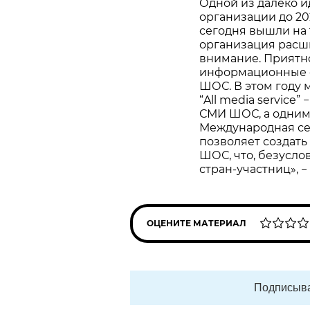
Одной из далеко и
организации до 202
сегодня вышли на 
организация расши
внимание. Приятно
информационные 
ШОС. В этом году 
“All media servic
СМИ ШОС, а одним 
Международная сет
позволяет создат
ШОС, что, безусло
стран-участниц», −
ОЦЕНИТЕ МАТЕРИАЛ
Подписыва