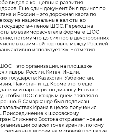
особо выделю концепцию развития
идоров. Еще один документ был принят по
тана и России − это дорожная карта по
еходу на национальные валюты во
 государств-членов ШОС. Переход на
юты во взаиморасчетах в формате ШОС
ение, потому что до сих пор в двусторонних
 числе в взаимной торговле между Россией
юань активно используется», − отметил
о ШОС − это организация, на площадке
я лидеры России, Китая, Индии,
х государств: Казахстан, Узбекистан,
зия, Пакистан и т.д. Кроме этого ещё
атели и партнеры по диалогу. Есть все
у, чтобы ШОС с каждым днем заявлял о
еренно. В Самарканде был подписан
зательствах Ирана в целях получения
С. Присоединение к шосовскому
тран Ближнего Востока открывает новые
рганизации со всех точек зрения, потому
ы − серьезные игроки на мировой площадке.