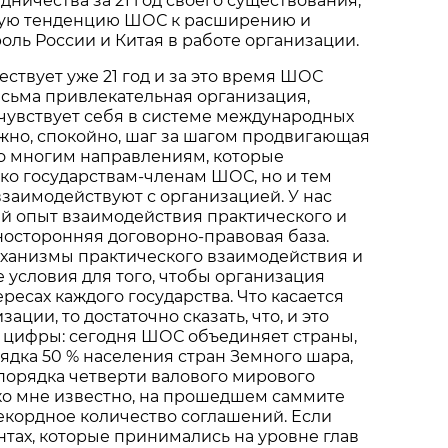
дничества за 21 год своего существования,
ную тенденцию ШОС к расширению и
роль России и Китая в работе организации.
ствует уже 21 год и за это время ШОС
есьма привлекательная организация,
чувствует себя в системе международных
жно, спокойно, шаг за шагом продвигающая
о многим направлениям, которые
ко государствам-членам ШОС, но и тем
взаимодействуют с организацией. У нас
й опыт взаимодействия практического и
носторонняя договорно-правовая база.
анизмы практического взаимодействия и
е условия для того, чтобы организация
ресах каждого государства. Что касается
ации, то достаточно сказать, что, и это
 цифры: сегодня ШОС объединяет страны,
ядка 50 % населения стран Земного шара,
порядка четверти валового мирового
ко мне известно, на прошедшем саммите
екордное количество соглашений. Если
нтах, которые принимались на уровне глав