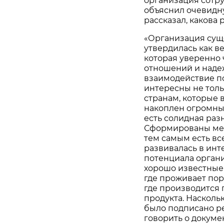
организация сотру
объяснил очевид
рассказал, какова 
«Организация суще
утвердилась как в
которая уверенно 
отношений и наде
взаимодействие п
интересны не толь
странам, которые 
накоплен огромны
есть солидная раз
Сформированы мех
тем самым есть вс
развивалась в инте
потенциала организ
хорошо известные
где проживает пор
где производится 
продукта. Насколь
было подписано р
говорить о докуме