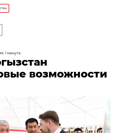
стан
я: 1 минута
ргызстан
овые возможности