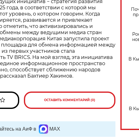
дущих инициатив − стратегия развития
5 года, в соответствии с которой мы
Поч
тот уровень, о котором говорим. Когда
пр
ряется, развивается и привлекает
 отметить, что активизировались и
обмены между ведущими медиа стран
Ро
медиакорпорация Китая запустила проект
но
e” − площадка для обмена информацией между
из первых участников стала
ь TV BRICS. На мой взгляд, эта инициатива
В К
ь единое информационное пространство
вно, способствует сближению народов
 рассказал Бахтиер Хакимов.
ОСТАВИТЬ КОММЕНТАРИЙ (0)
В К
йтесь на АиФ в
MAX