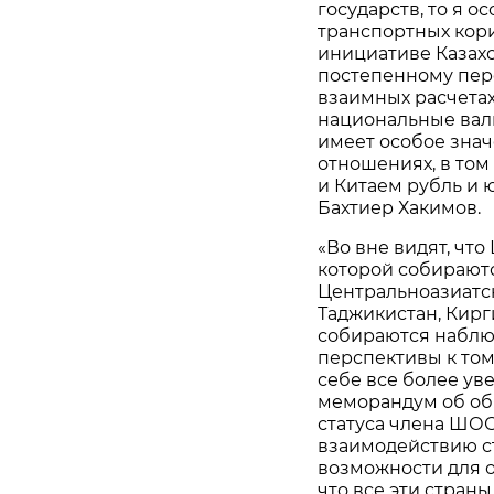
государств, то я 
транспортных кор
инициативе Казахс
постепенному пер
взаимных расчетах
национальные вал
имеет особое знач
отношениях, в том
и Китаем рубль и 
Бахтиер Хакимов.
«Во вне видят, чт
которой собираютс
Центральноазиатски
Таджикистан, Кирги
собираются наблюд
перспективы к том
себе все более ув
меморандум об обя
статуса члена ШО
взаимодействию с
возможности для о
что все эти стран