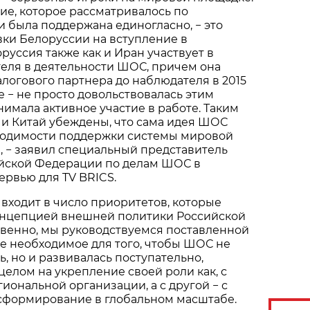
е, которое рассматривалось по
 была поддержана единогласно, − это
ки Белоруссии на вступление в
руссия также как и Иран участвует в
еля в деятельности ШОС, причем она
алогового партнера до наблюдателя в 2015
е − не просто довольствовалась этим
нимала активное участие в работе. Таким
, и Китай убеждены, что сама идея ШОС
ходимости поддержки системы мировой
 − заявил специальный представитель
йской Федерации по делам ШОС в
рвью для TV BRICS.
ходит в число приоритетов, которые
нцепцией внешней политики Российской
твенно, мы руководствуемся поставленной
се необходимое для того, чтобы ШОС не
ь, но и развивалась поступательно,
целом на укрепление своей роли как, с
гиональной организации, а с другой − с
сформирование в глобальном масштабе.