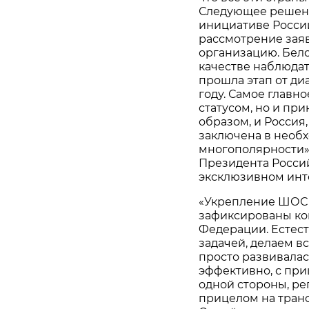
Следующее решени
инициативе России
рассмотрение заяв
организацию. Бело
качестве наблюдат
прошла этап от ди
году. Самое главно
статусом, но и при
образом, и Россия
заключена в необ
многополярности»,
Президента Росси
эксклюзивном инте
«Укрепление ШОС в
зафиксированы ко
Федерации. Естес
задачей, делаем в
просто развивалас
эффективно, с при
одной стороны, ре
прицелом на тран