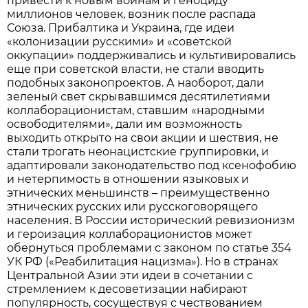
привести к новым войнам и геноциду
миллионов человек, возник после распада
Союза. Прибалтика и Украина, где идеи
«колонизации русскими» и «советской
оккупации» поддерживались и культивировались
еще при советской власти, не стали вводить
подобных законопроектов. А наоборот, дали
зеленый свет скрывавшимся десятилетиями
коллаборационистам, ставшим «народными
освободителями», дали им возможность
выходить открыто на свои акции и шествия, не
стали трогать неонацистские группировки, и
адаптировали законодательство под ксенофобию
и нетерпимость в отношении языковых и
этнических меньшинств – преимущественно
этнических русских или русскоговорящего
населения. В России исторический ревизионизм
и героизация коллаборационистов может
обернуться проблемами с законом по статье 354
УК РФ («Реабилитация нацизма»). Но в странах
Центральной Азии эти идеи в сочетании с
стремлением к десоветизации набирают
популярность, сосуществуя с чествованием