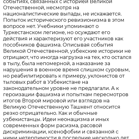
событиях, связанных с историей Великой
Отечественной, несмотря на
националистические выпады, не искажается.
Попыток исторического ревизионизма в этом
вопросе нет. Учебники упоминают о
Туркестанском легионе, но осуждают его
действия и характеризуют его участников как
пособников фашизма. Описывая события
Великой Отечественной, узбекские историки не
отрицают, что иногда нагрузка на тех, кто остался
в тылу, была непомерной, а наказание за
нарушения в военное время слишком суровым,
но реабилитировать к примеру, уклонистов от
тыловых работ в Узбекистане на
законодательном уровне не предлагали. А к
героизации фашизма и попыткам пересмотров
итогов Второй мировой или взглядов на
Великую Отечественную Ташкент относится
резко отрицательно. Как и обычные
узбекистанцы. Идеи неонацизма и иных
современных форм расизма, расовой
дискриминации, ксенофобии и связанной с
ними нетерпимости в последние несколько лет