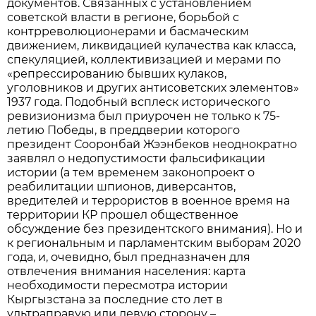
документов. Связанных с установлением
советской власти в регионе, борьбой с
контрреволюционерами и басмаческим
движением, ликвидацией кулачества как класса,
спекуляцией, коллективизацией и мерами по
«репрессированию бывших кулаков,
уголовников и других антисоветских элементов»
1937 года. Подобный всплеск исторического
ревизионизма был приурочен не только к 75-
летию Победы, в преддверии которого
президент Сооронбай Жээнбеков неоднократно
заявлял о недопустимости фальсификации
истории (а тем временем законопроект о
реабилитации шпионов, диверсантов,
вредителей и террористов в военное время на
территории КР прошел общественное
обсуждение без президентского внимания). Но и
к региональным и парламентским выборам 2020
года, и, очевидно, был предназначен для
отвлечения внимания населения: карта
необходимости пересмотра истории
Кыргызстана за последние сто лет в
ультраправую или левую сторону –