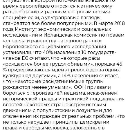
ситуацией, в которой потомки выживших в то
время европейцев относятся к этническому
разнообразию и расовым вопросам весьма
специфически, а ультраправые взгляды
становятся все более популярными. В марте 2018
года Институт экономических и социальных
исследований и Ирландская комиссия по правам
человека и равенству на основе данных
Европейского социального исследования
установили, что 40% населения 10 государств-
членов ЕС считают, что некоторые расы
«рождаются более трудолюбивыми», порядка 45
% придерживаются идеи «превосходства одних
культур над другими», а 14% населения считает,
что «некоторые расы/этнические группы
рождаются менее умными». ООН призвали
бороться с героизацией нацизма, искажением
исторической правды и практикой поддакивания
властей некоторых стран экстремистским
движениям с популистскими лозунгами для
отвлечения их граждан от реальных проблем, что
не только нарушает принципы демократии,
права и свободы человека, заложенные в