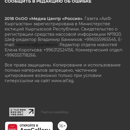
СООБЩИТЬ В РЕДАКЦИЮ ОБ ОШИБКЕ
2018 ОсОО «Медиа Центр «Россия»
. Газета «АиФ-
Кыргызстан» зарегистрирована в Министерстве
юстиций Кыргызской Республики. Свидетельство о
регистрации средства массовой информации №1920.
Шеф-редактор Владимир Банников: +996555965545, E-
mail:
newsasia@yandex.ru
. Редактор отдела новостей
Елена Короткова: +996312524156. Коммерческий отдел:
+996555718266.
Все права защищены. Копирование и использование
полных материалов запрещено, частичное
цитирование возможно только при условии
гиперссылки на сайт www.aif.kg.
stat@aif.ru
Партнер рамблера
16+