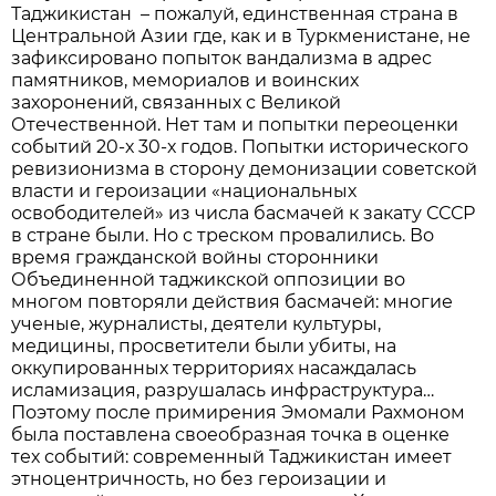
Таджикистан – пожалуй, единственная страна в
Центральной Азии где, как и в Туркменистане, не
зафиксировано попыток вандализма в адрес
памятников, мемориалов и воинских
захоронений, связанных с Великой
Отечественной. Нет там и попытки переоценки
событий 20-х 30-х годов. Попытки исторического
ревизионизма в сторону демонизации советской
власти и героизации «национальных
освободителей» из числа басмачей к закату СССР
в стране были. Но с треском провалились. Во
время гражданской войны сторонники
Объединенной таджикской оппозиции во
многом повторяли действия басмачей: многие
ученые, журналисты, деятели культуры,
медицины, просветители были убиты, на
оккупированных территориях насаждалась
исламизация, разрушалась инфраструктура…
Поэтому после примирения Эмомали Рахмоном
была поставлена своеобразная точка в оценке
тех событий: современный Таджикистан имеет
этноцентричность, но без героизации и