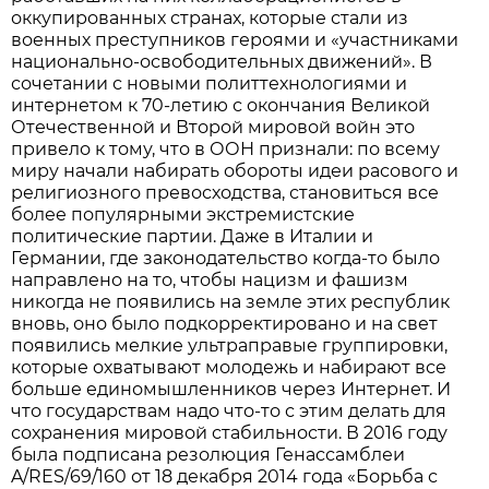
оккупированных странах, которые стали из
военных преступников героями и «участниками
национально-освободительных движений». В
сочетании с новыми политтехнологиями и
интернетом к 70-летию с окончания Великой
Отечественной и Второй мировой войн это
привело к тому, что в ООН признали: по всему
миру начали набирать обороты идеи расового и
религиозного превосходства, становиться все
более популярными экстремистские
политические партии. Даже в Италии и
Германии, где законодательство когда-то было
направлено на то, чтобы нацизм и фашизм
никогда не появились на земле этих республик
вновь, оно было подкорректировано и на свет
появились мелкие ультраправые группировки,
которые охватывают молодежь и набирают все
больше единомышленников через Интернет. И
что государствам надо что-то с этим делать для
сохранения мировой стабильности. В 2016 году
была подписана резолюция Генассамблеи
A/RES/69/160 от 18 декабря 2014 года «Борьба с