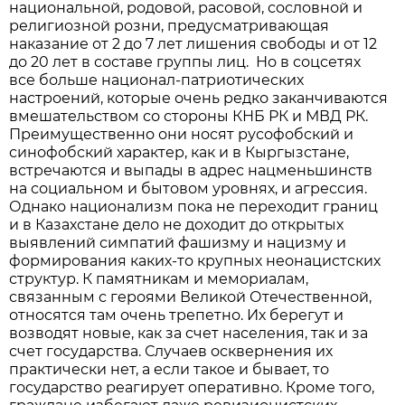
национальной, родовой, расовой, сословной и
религиозной розни, предусматривающая
наказание от 2 до 7 лет лишения свободы и от 12
до 20 лет в составе группы лиц. Но в соцсетях
все больше национал-патриотических
настроений, которые очень редко заканчиваются
вмешательством со стороны КНБ РК и МВД РК.
Преимущественно они носят русофобский и
синофобский характер, как и в Кыргызстане,
встречаются и выпады в адрес нацменьшинств
на социальном и бытовом уровнях, и агрессия.
Однако национализм пока не переходит границ
и в Казахстане дело не доходит до открытых
выявлений симпатий фашизму и нацизму и
формирования каких-то крупных неонацистских
структур. К памятникам и мемориалам,
связанным с героями Великой Отечественной,
относятся там очень трепетно. Их берегут и
возводят новые, как за счет населения, так и за
счет государства. Случаев осквернения их
практически нет, а если такое и бывает, то
государство реагирует оперативно. Кроме того,