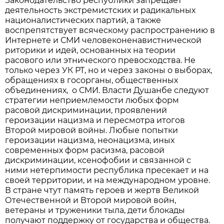
Законодательство республики запрещает
деятельность экстремистских и радикальных
националистических партий, а также
воспрепятствует всяческому распространению в
Интернете и СМИ человеконенавистнической
риторики и идей, основанных на теории
расового или этнического превосходства. Не
только через УК РТ, но и через законы о выборах,
обращениях в госорганы, общественных
объединениях, о СМИ. Власти Душанбе следуют
стратегии неприемлемости любых форм
расовой дискриминации, проявлений
героизации нацизма и пересмотра итогов
Второй мировой войны. Любые попытки
героизации нацизма, неонацизма, иных
современных форм расизма, расовой
дискриминации, ксенофобии и связанной с
ними нетерпимости республика пресекает и на
своей территории, и на международном уровне.
В стране чтут память героев и жертв Великой
Отечественной и Второй мировой войн,
ветераны и труженики тыла, дети блокады
получают поддержку от государства и общества.