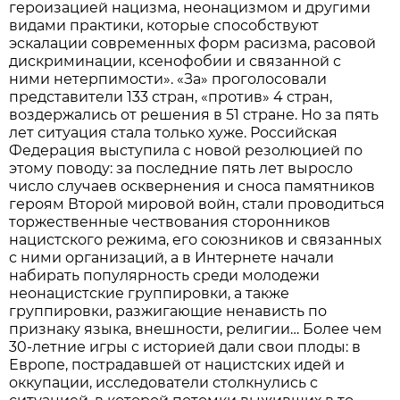
героизацией нацизма, неонацизмом и другими
видами практики, которые способствуют
эскалации современных форм расизма, расовой
дискриминации, ксенофобии и связанной с
ними нетерпимости». «За» проголосовали
представители 133 стран, «против» 4 стран,
воздержались от решения в 51 стране. Но за пять
лет ситуация стала только хуже. Российская
Федерация выступила с новой резолюцией по
этому поводу: за последние пять лет выросло
число случаев осквернения и сноса памятников
героям Второй мировой войн, стали проводиться
торжественные чествования сторонников
нацистского режима, его союзников и связанных
с ними организаций, а в Интернете начали
набирать популярность среди молодежи
неонацистские группировки, а также
группировки, разжигающие ненависть по
признаку языка, внешности, религии… Более чем
30-летние игры с историей дали свои плоды: в
Европе, пострадавшей от нацистских идей и
оккупации, исследователи столкнулись с