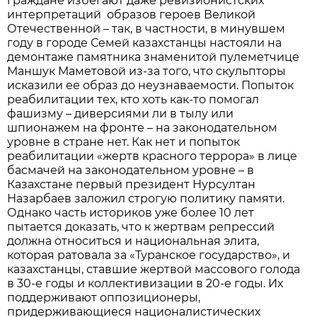
граждане избегают даже ревизионистских
интерпретаций образов героев Великой
Отечественной – так, в частности, в минувшем
году в городе Семей казахстанцы настояли на
демонтаже памятника знаменитой пулеметчице
Маншук Маметовой из-за того, что скульпторы
исказили ее образ до неузнаваемости. Попыток
реабилитации тех, кто хоть как-то помогал
фашизму – диверсиями ли в тылу или
шпионажем на фронте – на законодательном
уровне в стране нет. Как нет и попыток
реабилитации «жертв красного террора» в лице
басмачей на законодательном уровне – в
Казахстане первый президент Нурсултан
Назарбаев заложил строгую политику памяти.
Однако часть историков уже более 10 лет
пытается доказать, что к жертвам репрессий
должна относиться и национальная элита,
которая ратовала за «Туранское государство», и
казахстанцы, ставшие жертвой массового голода
в 30-е годы и коллективизации в 20-е годы. Их
поддерживают оппозиционеры,
придерживающиеся националистических