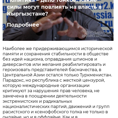
силы могут повлиять на власть в
Кыргызстане?
Подробнее
Наиболее же придерживающимся исторической
памяти и сохранения стабильности в обществе
без идей нацизма, оправдания шпионов и
диверсантов или желания реабилитировать и
героизовать представителей басмачества, в
Центральной Азии остался только Туркменистан.
Парадокс, но республика с жесткой цензурой,
которую международные организации
критикуют за нарушения прав человека, не
замечена в поощрении деятельности
экстремистских и радикальных
националистических партий, движений и групп
расистского и ксенофобского толка не только в
онлайне, но и в оффлайне. Как и в