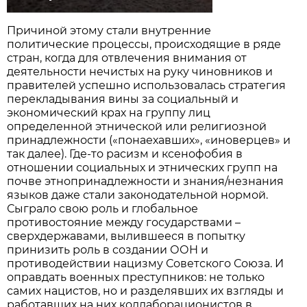
Причиной этому стали внутренние
политические процессы, происходящие в ряде
стран, когда для отвлечения внимания от
деятельности нечистых на руку чиновников и
правителей успешно использовалась стратегия
перекладывания вины за социальный и
экономический крах на группу лиц
определенной этнической или религиозной
принадлежности («понаехавших», «иноверцев» и
так далее). Где-то расизм и ксенофобия в
отношении социальных и этнических групп на
почве этнопринадлежности и знания/незнания
языков даже стали законодательной нормой.
Сыграло свою роль и глобальное
противостояние между государствами –
сверхдержавами, вылившееся в попытку
принизить роль в создании ООН и
противодействии нацизму Советского Союза. И
оправдать военных преступников: не только
самих нацистов, но и разделявших их взгляды и
работавших на них коллаборационистов в