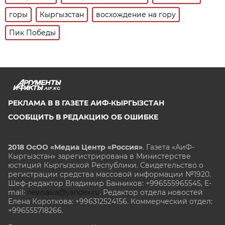
горы
Кыргызстан
восхождение на гору
Пик Победы
AIF.KG
РЕКЛАМА В В ГАЗЕТЕ АИФ-КЫРГЫЗСТАН
СООБЩИТЬ В РЕДАКЦИЮ ОБ ОШИБКЕ
2018 ОсОО «Медиа Центр «Россия»
. Газета «АиФ-
Кыргызстан» зарегистрирована в Министерстве
юстиций Кыргызской Республики. Свидетельство о
регистрации средства массовой информации №1920.
Шеф-редактор Владимир Банников: +996555965545, E-
mail:
newsasia@yandex.ru
. Редактор отдела новостей
Елена Короткова: +996312524156. Коммерческий отдел:
+996555718266.