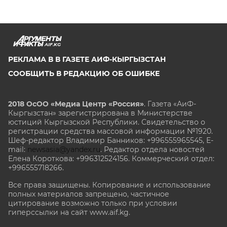
AIF.KG
РЕКЛАМА В В ГАЗЕТЕ АИФ-КЫРГЫЗСТАН
СООБЩИТЬ В РЕДАКЦИЮ ОБ ОШИБКЕ
2018 ОсОО «Медиа Центр «Россия»
. Газета «АиФ-
Кыргызстан» зарегистрирована в Министерстве
юстиций Кыргызской Республики. Свидетельство о
регистрации средства массовой информации №1920.
Шеф-редактор Владимир Банников: +996555965545, E-
mail:
newsasia@yandex.ru
. Редактор отдела новостей
Елена Короткова: +996312524156. Коммерческий отдел:
+996555718266.
Все права защищены. Копирование и использование
полных материалов запрещено, частичное
цитирование возможно только при условии
гиперссылки на сайт www.aif.kg.