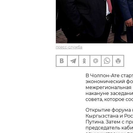
пресс-служба
В Чолпон-Ате стар
экономический фо
межрегиональная 
накануне заседан
совета, которое сос
Открытие форума 
Кыргызстана и Ро
Путина. Затем с п
председатель каб