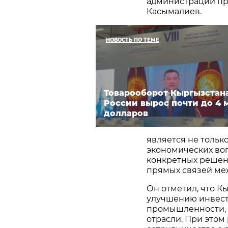
администрации пр
Касымалиев.
НОВОСТЬ ПО ТЕМЕ
Товарооборот Кыргызстан
России вырос почти до 4 
долларов
является не тольк
экономических во
конкретных решени
прямых связей меж
Он отметил, что К
улучшению инвест
промышленности, э
отрасли. При этом