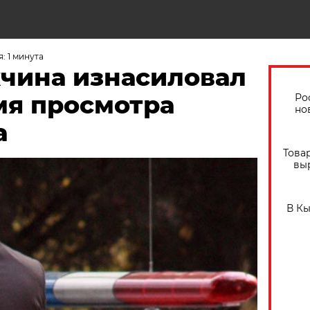
: 1 минута
жчина изнасиловал
мя просмотра
Ро
но
а
Това
вы
В К