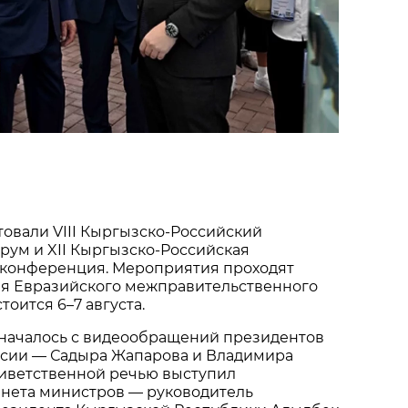
товали VIII Кыргызско-Российский
рум и XII Кыргызско-Российская
конференция. Мероприятия проходят
ия Евразийского межправительственного
тоится 6–7 августа.
началось с видеообращений президентов
ссии — Садыра Жапарова и Владимира
риветственной речью выступил
инета министров — руководитель