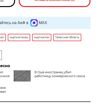
ОСТАВИТЬ КОММЕНТАРИЙ (0)
йтесь на АиФ в
MAX
нал
кыргызстанец
кыргызстан
Таласская область
ресно
ил
В Оше иностранец убил
дочкой
работницу коммерческого секса
еке:
рвал