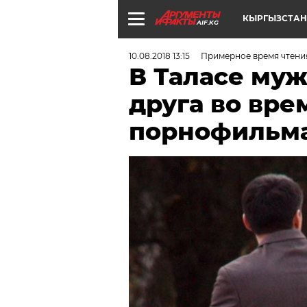
КЫРГЫЗСТАН
AIF.KG
10.08.2018 13:15
Примерное время чтения
В Таласе му
друга во вре
порнофильм