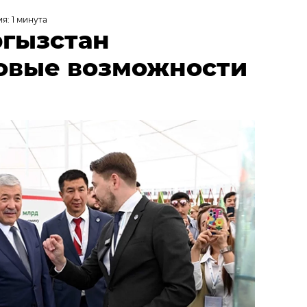
я: 1 минута
ргызстан
овые возможности