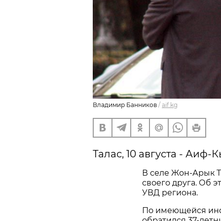
Владимир Банников
/
aif.kg
Талас, 10 августа - Аиф-
В селе Жон-Арык 
своего друга. Об 
УВД региона.
По имеющейся инф
обратился 37-летн