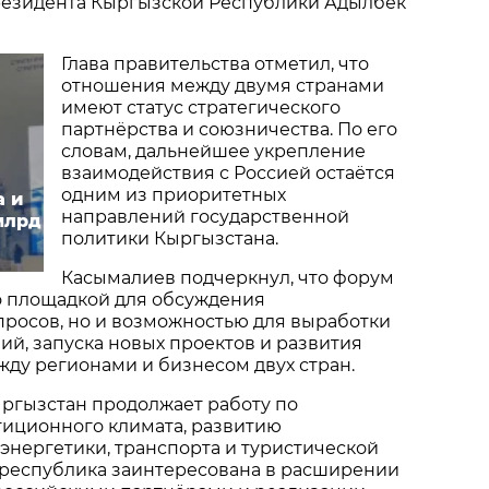
езидента Кыргызской Республики Адылбек
Глава правительства отметил, что
отношения между двумя странами
имеют статус стратегического
партнёрства и союзничества. По его
словам, дальнейшее укрепление
взаимодействия с Россией остаётся
одним из приоритетных
а и
направлений государственной
млрд
политики Кыргызстана.
Касымалиев подчеркнул, что форум
о площадкой для обсуждения
просов, но и возможностью для выработки
й, запуска новых проектов и развития
ду регионами и бизнесом двух стран.
ыргызстан продолжает работу по
иционного климата, развитию
нергетики, транспорта и туристической
 республика заинтересована в расширении