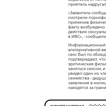
приятель надругал
«Заявитель сообщи
смотрели порнофил
применив физическ
факту возбуждено 
действия сексуаль
в ИВС», - сообщили
Информационный
альтернативной в
секс был по обоюд
подтверждают, что
эротические филь
заняться сексом, и
увидел один из чле
семейства - дедуш
заявление в милиц
находятся за грани