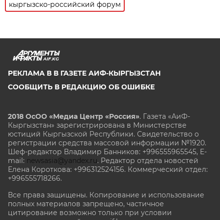
кыргызско-российский форум
AIF.KG
РЕКЛАМА В В ГАЗЕТЕ АИФ-КЫРГЫЗСТАН
СООБЩИТЬ В РЕДАКЦИЮ ОБ ОШИБКЕ
2018 ОсОО «Медиа Центр «Россия»
. Газета «АиФ-
Кыргызстан» зарегистрирована в Министерстве
юстиций Кыргызской Республики. Свидетельство о
регистрации средства массовой информации №1920.
Шеф-редактор Владимир Банников: +996555965545, E-
mail:
newsasia@yandex.ru
. Редактор отдела новостей
Елена Короткова: +996312524156. Коммерческий отдел:
+996555718266.
Все права защищены. Копирование и использование
полных материалов запрещено, частичное
цитирование возможно только при условии