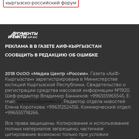
кыргызско-российский форум
AIF.KG
РЕКЛАМА В В ГАЗЕТЕ АИФ-КЫРГЫЗСТАН
СООБЩИТЬ В РЕДАКЦИЮ ОБ ОШИБКЕ
2018 ОсОО «Медиа Центр «Россия»
. Газета «АиФ-
Кыргызстан» зарегистрирована в Министерстве
юстиций Кыргызской Республики. Свидетельство о
регистрации средства массовой информации №1920.
Шеф-редактор Владимир Банников: +996555965545, E-
mail:
newsasia@yandex.ru
. Редактор отдела новостей
Елена Короткова: +996312524156. Коммерческий отдел:
+996555718266.
Все права защищены. Копирование и использование
полных материалов запрещено, частичное
цитирование возможно только при условии