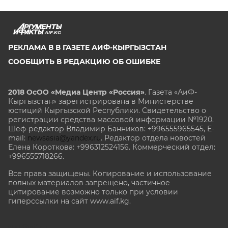
AIF.KG
РЕКЛАМА В В ГАЗЕТЕ АИФ-КЫРГЫЗСТАН
СООБЩИТЬ В РЕДАКЦИЮ ОБ ОШИБКЕ
2018 ОсОО «Медиа Центр «Россия»
. Газета «АиФ-
Кыргызстан» зарегистрирована в Министерстве
юстиций Кыргызской Республики. Свидетельство о
регистрации средства массовой информации №1920.
Шеф-редактор Владимир Банников: +996555965545, E-
mail:
newsasia@yandex.ru
. Редактор отдела новостей
Елена Короткова: +996312524156. Коммерческий отдел:
+996555718266.
Все права защищены. Копирование и использование
полных материалов запрещено, частичное
цитирование возможно только при условии
гиперссылки на сайт www.aif.kg.
stat@aif.ru