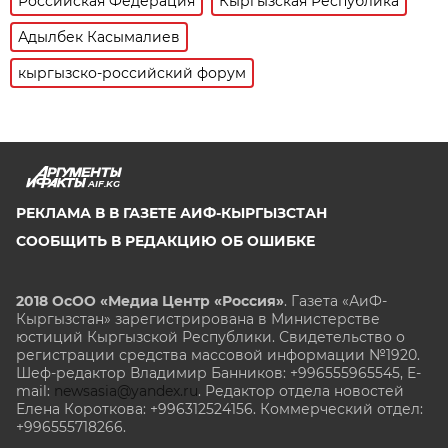
Российская Федерация
Кыргызская Республика
Адылбек Касымалиев
кыргызско-российский форум
AIF.KG
РЕКЛАМА В В ГАЗЕТЕ АИФ-КЫРГЫЗСТАН
СООБЩИТЬ В РЕДАКЦИЮ ОБ ОШИБКЕ
2018 ОсОО «Медиа Центр «Россия»
. Газета «АиФ-
Кыргызстан» зарегистрирована в Министерстве
юстиций Кыргызской Республики. Свидетельство о
регистрации средства массовой информации №1920.
Шеф-редактор Владимир Банников: +996555965545, E-
mail:
newsasia@yandex.ru
. Редактор отдела новостей
Елена Короткова: +996312524156. Коммерческий отдел:
+996555718266.