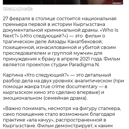
пресс-служба
27 февраля в столице состоится национальная
премьера первой в истории Кыргызстана
документальной криминальной драмы. «Who Is
Next?» («Кто следующий?») — это фильм о
трагическом деле Айзады Канатбековой,
похищенной, изнасилованной и убитой своим
преследователем и группой мужчин для
принуждения к браку в апреле 2021 года. Фильм
является проектом студии Paradigma N.
Картина «Кто следующий?» — это детальный
разбор дела на двух уровнях: аналитическом (при
помощи жанра true crime documentary — в
кыргызском кино это сделано впервые) и
эмоциональном (семейная драма).
«Важно понимать, несмотря на фигуру сталкера,
само похищение стало возможным благодаря
практике «ала качуу», распространенной в
Кыргызстане. Фильм демонстрирует, к каким