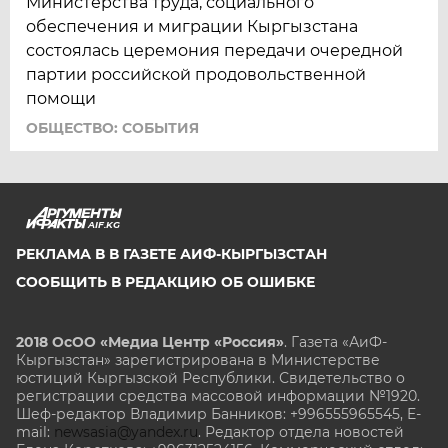
Министерства труда, социального
обеспечения и миграции Кыргызстана
состоялась церемония передачи очередной
партии российской продовольственной
помощи
ОБЩЕСТВО: СОБЫТИЯ
AIF.KG
РЕКЛАМА В В ГАЗЕТЕ АИФ-КЫРГЫЗСТАН
СООБЩИТЬ В РЕДАКЦИЮ ОБ ОШИБКЕ
2018 ОсОО «Медиа Центр «Россия»
. Газета «АиФ-
Кыргызстан» зарегистрирована в Министерстве
юстиций Кыргызской Республики. Свидетельство о
регистрации средства массовой информации №1920.
Шеф-редактор Владимир Банников: +996555965545, E-
mail:
newsasia@yandex.ru
. Редактор отдела новостей