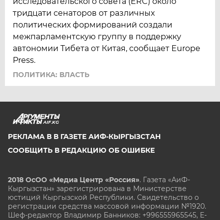
исследовательского совета (ERC) около
тридцати сенаторов от различных
политических формирований создали
межпарламентскую группу в поддержку
автономии Тибета от Китая, сообщает Europe
Press.
ПОЛИТИКА: ВЛАСТЬ
AIF.KG
РЕКЛАМА В В ГАЗЕТЕ АИФ-КЫРГЫЗСТАН
СООБЩИТЬ В РЕДАКЦИЮ ОБ ОШИБКЕ
2018 ОсОО «Медиа Центр «Россия»
. Газета «АиФ-
Кыргызстан» зарегистрирована в Министерстве
юстиций Кыргызской Республики. Свидетельство о
регистрации средства массовой информации №1920.
Шеф-редактор Владимир Банников: +996555965545, E-