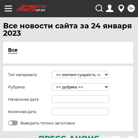
ЧЕБОКСАРЫ
16+
AIF.KG
ЧЕЛЯБИНСК
ЧЕРНОЗЕМЬЕ
Все новости сайта за 24 января
2023
ЧИТА
ЮГРА
Все
ЯКУТИЯ
ЯМАЛ
ЯРОСЛАВЛЬ
Тип материала:
Рубрика:
Начальная дата:
Конечная дата:
Выводить только заголовки