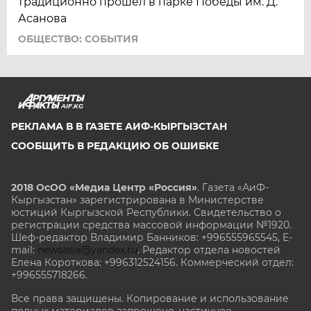
традиционно прошел в парке Победы им. Д.
Асанова
ОБЩЕСТВО: СОБЫТИЯ
AIF.KG
РЕКЛАМА В В ГАЗЕТЕ АИФ-КЫРГЫЗСТАН
СООБЩИТЬ В РЕДАКЦИЮ ОБ ОШИБКЕ
2018 ОсОО «Медиа Центр «Россия»
. Газета «АиФ-
Кыргызстан» зарегистрирована в Министерстве
юстиций Кыргызской Республики. Свидетельство о
регистрации средства массовой информации №1920.
Шеф-редактор Владимир Банников: +996555965545, E-
mail:
newsasia@yandex.ru
. Редактор отдела новостей
Елена Короткова: +996312524156. Коммерческий отдел:
+996555718266.
Все права защищены. Копирование и использование
полных материалов запрещено, частичное