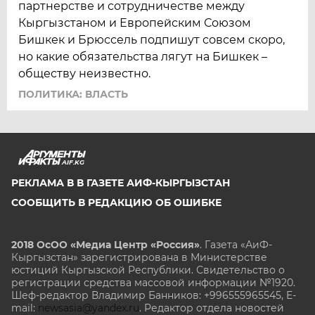
партнерстве и сотрудничестве между
Кыргызстаном и Европейским Союзом
Бишкек и Брюссель подпишут совсем скоро,
но какие обязательства лягут на Бишкек –
обществу неизвестно.
ПОЛИТИКА: ВЛАСТЬ
AIF.KG
РЕКЛАМА В В ГАЗЕТЕ АИФ-КЫРГЫЗСТАН
СООБЩИТЬ В РЕДАКЦИЮ ОБ ОШИБКЕ
2018 ОсОО «Медиа Центр «Россия»
. Газета «АиФ-
Кыргызстан» зарегистрирована в Министерстве
юстиций Кыргызской Республики. Свидетельство о
регистрации средства массовой информации №1920.
Шеф-редактор Владимир Банников: +996555965545, E-
mail:
newsasia@yandex.ru
. Редактор отдела новостей