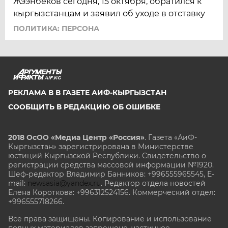
Жээнбеков сегодня, 15 октября, обратился к
кыргызстанцам и заявил об уходе в отставку
ПОЛИТИКА: ПЕРСОНА
AIF.KG
РЕКЛАМА В В ГАЗЕТЕ АИФ-КЫРГЫЗСТАН
СООБЩИТЬ В РЕДАКЦИЮ ОБ ОШИБКЕ
2018 ОсОО «Медиа Центр «Россия»
. Газета «АиФ-
Кыргызстан» зарегистрирована в Министерстве
юстиций Кыргызской Республики. Свидетельство о
регистрации средства массовой информации №1920.
Шеф-редактор Владимир Банников: +996555965545, E-
mail:
newsasia@yandex.ru
. Редактор отдела новостей
Елена Короткова: +996312524156. Коммерческий отдел:
+996555718266.
Все права защищены. Копирование и использование
полных материалов запрещено, частичное