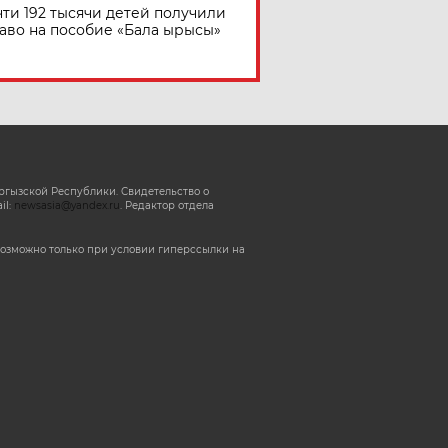
ти 192 тысячи детей получили
аво на пособие «Бала ырысы»
ргызской Республики. Свидетельство о
il:
newsasia@yandex.ru
. Редактор отдела
озможно только при условии гиперссылки на