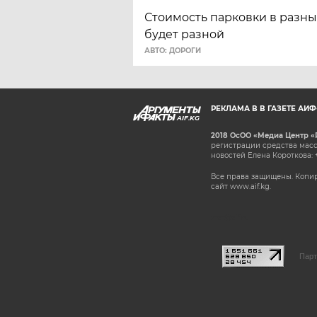
Стоимость парковки в разны
будет разной
АВТО: ДОРОГИ
РЕКЛАМА В В ГАЗЕТЕ АИ
AIF.KG
2018 ОсОО «Медиа Центр «
регистрации средства масс
новостей Елена Короткова: 
Все права защищены. Копир
сайт www.aif.kg.
stat@aif.ru
Парт