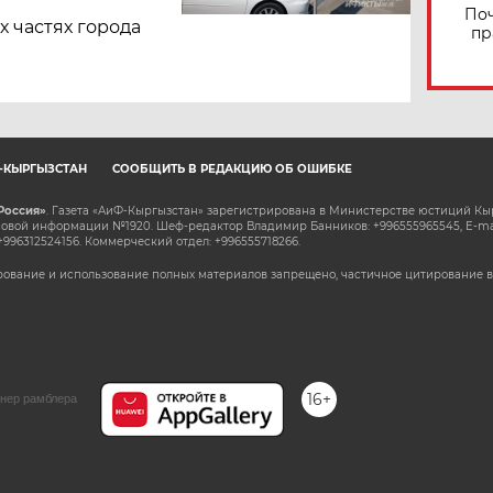
Поч
х частях города
пр
Ф-КЫРГЫЗСТАН
СООБЩИТЬ В РЕДАКЦИЮ ОБ ОШИБКЕ
Россия»
. Газета «АиФ-Кыргызстан» зарегистрирована в Министерстве юстиций Кы
овой информации №1920. Шеф-редактор Владимир Банников: +996555965545, E-ma
+996312524156. Коммерческий отдел: +996555718266.
ование и использование полных материалов запрещено, частичное цитирование в
16+
нер рамблера