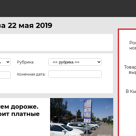
а 22 мая 2019
Ро
но
Рубрика:
Това
вы
Конечная дата:
В К
тем дороже.
рит платные