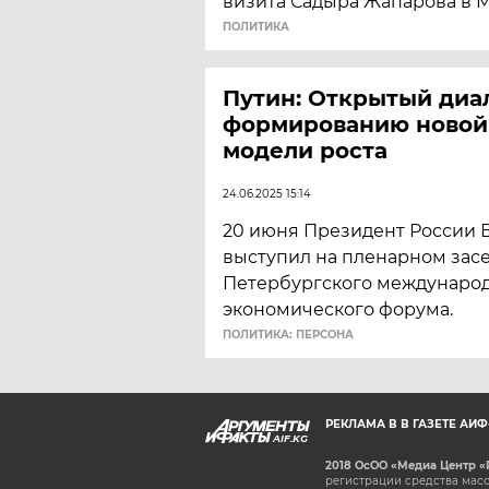
визита Садыра Жапарова в М
ПОЛИТИКА
Путин: Открытый диал
формированию новой
модели роста
24.06.2025 15:14
20 июня Президент России 
выступил на пленарном зас
Петербургского междунаро
экономического форума.
ПОЛИТИКА: ПЕРСОНА
РЕКЛАМА В В ГАЗЕТЕ АИ
AIF.KG
2018 ОсОО «Медиа Центр «
регистрации средства масс