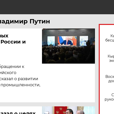
Владимир Путин
вых
К
бес
 России и
Кы
эк
бращении к
ийского
Восх
казал о развитии
до
в промышленности,
С
руко
азал о целях