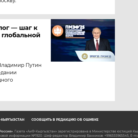
оскву.
ог — шаг к
 глобальной
Владимир Путин
едании
дного
Ф-КЫРГЫЗСТАН
СООБЩИТЬ В РЕДАКЦИЮ ОБ ОШИБКЕ
Россия»
. Газета «АиФ-Кыргызстан» зарегистрирована в Министерстве юстиций Кы
овой информации №1920. Шеф-редактор Владимир Банников: +996555965545, E-ma