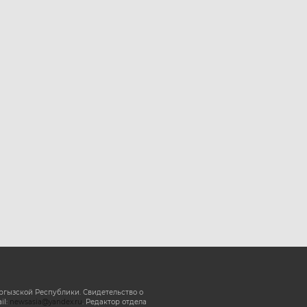
ргызской Республики. Свидетельство о
il:
newsasia@yandex.ru
. Редактор отдела