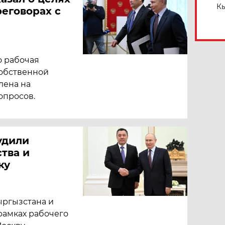
Кы
реговорах с
о рабочая
собственной
лена на
опросов.
удили
тва и
ку
ргызстана и
рамках рабочего