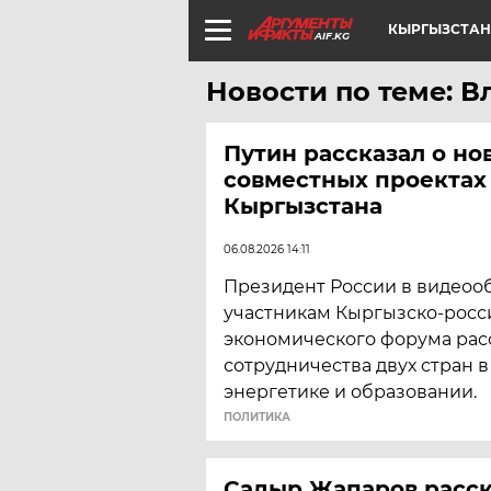
КЫРГЫЗСТАН
AIF.KG
Новости по теме: 
Путин рассказал о но
совместных проектах
Кыргызстана
06.08.2026 14:11
Президент России в видеоо
участникам Кыргызско-росс
экономического форума расс
сотрудничества двух стран 
энергетике и образовании.
ПОЛИТИКА
Садыр Жапаров расск