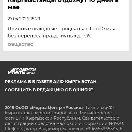
ЧИТА
мае
ЮГРА
27.04.2026 18:29
ЯКУТИЯ
Длинные выходные продлятся с 1 по 10 мая
ЯМАЛ
без переноса праздничных дней.
ЯРОСЛАВЛЬ
ОБЩЕСТВО
AIF.KG
РЕКЛАМА В В ГАЗЕТЕ АИФ-КЫРГЫЗСТАН
СООБЩИТЬ В РЕДАКЦИЮ ОБ ОШИБКЕ
2018 ОсОО «Медиа Центр «Россия»
. Газета «АиФ-
Кыргызстан» зарегистрирована в Министерстве
юстиций Кыргызской Республики. Свидетельство о
регистрации средства массовой информации №1920.
Шеф-редактор Владимир Банников: +996555965545, E-