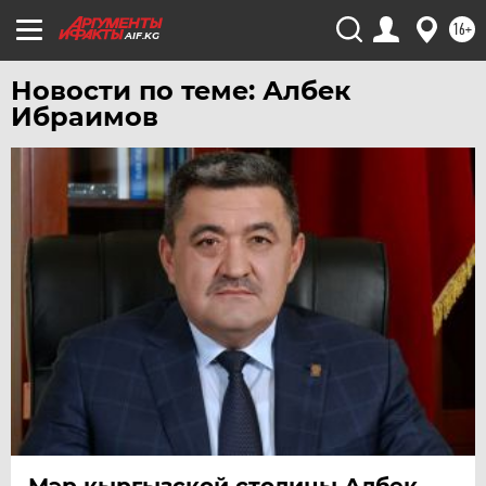
16+
AIF.KG
Новости по теме: Албек
Ибраимов
Мэр кыргызской столицы Албек