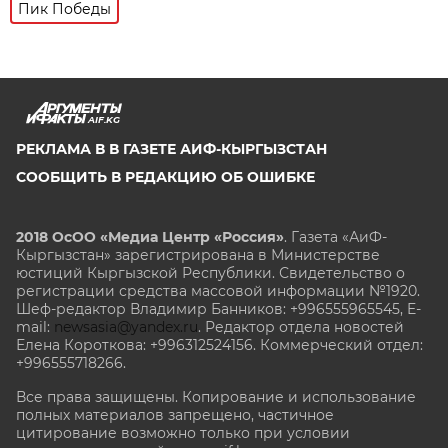
Пик Победы
AIF.KG
РЕКЛАМА В В ГАЗЕТЕ АИФ-КЫРГЫЗСТАН
СООБЩИТЬ В РЕДАКЦИЮ ОБ ОШИБКЕ
2018 ОсОО «Медиа Центр «Россия»
. Газета «АиФ-
Кыргызстан» зарегистрирована в Министерстве
юстиций Кыргызской Республики. Свидетельство о
регистрации средства массовой информации №1920.
Шеф-редактор Владимир Банников: +996555965545, E-
mail:
newsasia@yandex.ru
. Редактор отдела новостей
Елена Короткова: +996312524156. Коммерческий отдел:
+996555718266.
Все права защищены. Копирование и использование
полных материалов запрещено, частичное
цитирование возможно только при условии