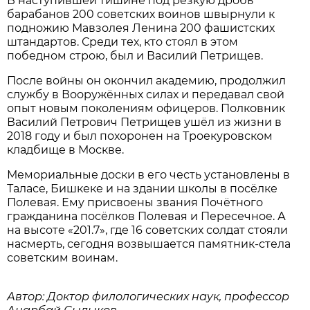
В наступившей тишине под резкую дробь
барабанов 200 советских воинов швырнули к
подножию Мавзолея Ленина 200 фашистских
штандартов. Среди тех, кто стоял в этом
победном строю, был и Василий Петрищев.
После войны он окончил академию, продолжил
службу в Вооружённых силах и передавал свой
опыт новым поколениям офицеров. Полковник
Василий Петрович Петрищев ушёл из жизни в
2018 году и был похоронен на Троекуровском
кладбище в Москве.
Мемориальные доски в его честь установлены в
Таласе, Бишкеке и на здании школы в посёлке
Полевая. Ему присвоены звания Почётного
гражданина посёлков Полевая и Пересечное. А
на высоте «201.7», где 16 советских солдат стояли
насмерть, сегодня возвышается памятник-стела
советским воинам.
Автор: Доктор филологических наук, профессор