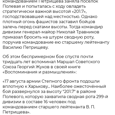
командованием Петрищева заняла посёлок
Полевая и попыталась с ходу овладеть
стратегически важной высотой «201.7»,
господствовавшей над местностью. Однако
плотный огонь фашистов заставил бойцов
залечь перед скатами высоты. Тогда командир
дивизии генерал-майор Николай Травников
приказал бросить на штурм сводную роту,
поручив командование ею старшему лейтенанту
Василию Петрищеву.
Об этом беспримерном бое спустя почти
тридцать лет вспоминал Маршал Советского
Союза Георгий Жуков в своей книге
«Воспоминания и размышления»:
«17 августа армии Степного фронта подошли
вплотную к Харькову... Наиболее ожесточённый
бой развернулся за высоту "201.7" в районе
Полевого, которую захватила сводная рота 299-й
дивизии в составе 16 человек под
командованием старшего лейтенанта В. П.
Петрищева».