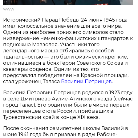
www
Исторический Парад Победы 24 июня 1945 года
имел колоссальное значение для всего мира.
Одним из наиболее ярких его символов стало
низвержение немецко-фашистских штандартов к
подножию Мавзолея. Участники того
легендарного марша отбирались с особой
тщательностью — это были физически крепкие,
отличившиеся в боях Герои Советского Союза и
кавалеры орденов. Одним из тех, кто
представлял победителей на Красной площади,
стал уроженец Таласа
Василий Петрищев
.
Василий Петрович Петрищев родился в 1923 году
в селе Дмитриево Аулие-Атинского уезда (сейчас
город Талас). Его родители были в числе первых
переселенцев с юга России, прибывших в
Туркестанский край в конце XIX века.
После окончания семилетней школы Василий в
июне 1941 года был призван в ряды Рабоче-