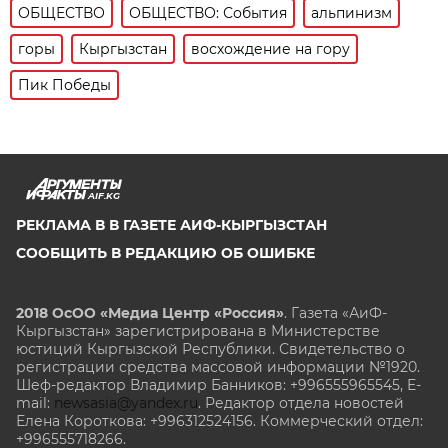
ОБЩЕСТВО
ОБЩЕСТВО: События
альпинизм
горы
Кыргызстан
восхождение на гору
Пик Победы
AIF.KG
РЕКЛАМА В В ГАЗЕТЕ АИФ-КЫРГЫЗСТАН
СООБЩИТЬ В РЕДАКЦИЮ ОБ ОШИБКЕ
2018 ОсОО «Медиа Центр «Россия»
. Газета «АиФ-
Кыргызстан» зарегистрирована в Министерстве
юстиций Кыргызской Республики. Свидетельство о
регистрации средства массовой информации №1920.
Шеф-редактор Владимир Банников: +996555965545, E-
mail:
newsasia@yandex.ru
. Редактор отдела новостей
Елена Короткова: +996312524156. Коммерческий отдел:
+996555718266.