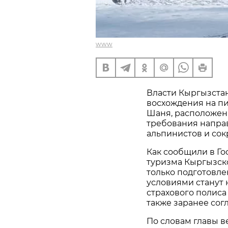
www
Власти Кыргызста
восхождения на п
Шаня, расположенн
требования напра
альпинистов и сок
Как сообщили в Го
туризма Кыргызско
только подготовл
условиями станут 
страхового полиса
также заранее сог
По словам главы в