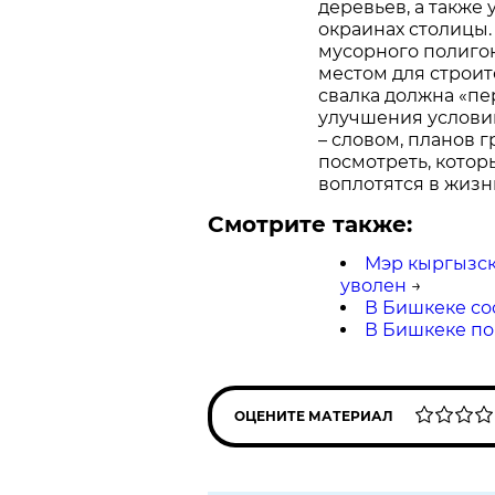
деревьев, а также
окраинах столицы.
мусорного полигон
местом для строит
свалка должна «пе
улучшения услови
– словом, планов 
посмотреть, котор
воплотятся в жизн
Смотрите также:
Мэр кыргызск
уволен
→
В Бишкеке со
В Бишкеке по
ОЦЕНИТЕ МАТЕРИАЛ