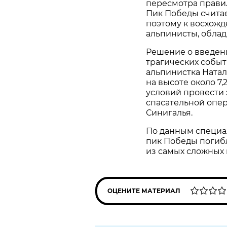
пересмотра правил
Пик Победы считае
поэтому к восхожд
альпинисты, обла
Решение о введен
трагических событи
альпинистка Ната
на высоте около 7
условий провести 
спасательной опер
Синигалья.
По данным специал
пик Победы погибл
из самых сложных 
ОЦЕНИТЕ МАТЕРИАЛ