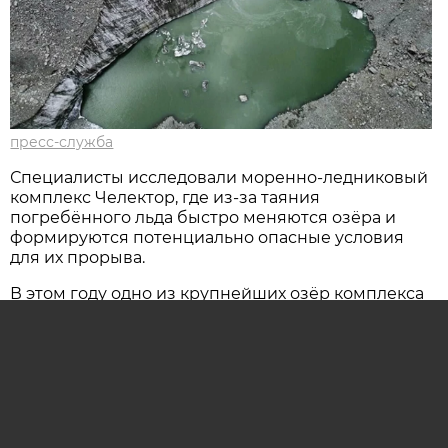
пресс-служба
Специалисты исследовали моренно-ледниковый
комплекс Челектор, где из-за таяния
погребённого льда быстро меняются озёра и
формируются потенциально опасные условия
для их прорыва.
В этом году одно из крупнейших озёр комплекса
дренировалось — вода вышла из него без
катастрофических последствий. Теперь
специалисты пытаются установить, по какому
пути происходил сток и где именно вода
покинула морену.
Чтобы получить более точные данные,