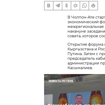
В Чолпон-Ате стар
экономический фо
межрегиональная 
накануне заседан
совета, которое сос
Открытие форума 
Кыргызстана и Ро
Путина. Затем с п
председатель каб
администрации пр
Касымалиев.
НОВОСТЬ ПО ТЕМЕ