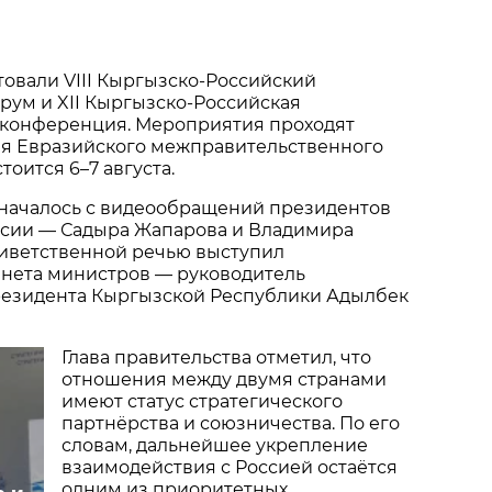
товали VIII Кыргызско-Российский
рум и XII Кыргызско-Российская
конференция. Мероприятия проходят
ия Евразийского межправительственного
тоится 6–7 августа.
началось с видеообращений президентов
ссии — Садыра Жапарова и Владимира
риветственной речью выступил
инета министров — руководитель
езидента Кыргызской Республики Адылбек
Глава правительства отметил, что
отношения между двумя странами
имеют статус стратегического
партнёрства и союзничества. По его
словам, дальнейшее укрепление
взаимодействия с Россией остаётся
одним из приоритетных