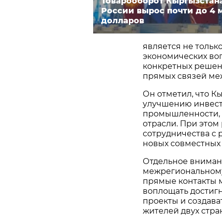
Товарооборот Кыргызстан
России вырос почти до 4 
долларов
является не тольк
экономических во
конкретных решени
прямых связей меж
Он отметил, что К
улучшению инвест
промышленности, э
отрасли. При этом
сотрудничества с
новых совместных
Отдельное вниман
межрегиональному
прямые контакты 
воплощать достиг
проекты и создава
жителей двух стра