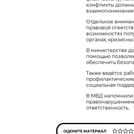
конфликты должны 
взаимопонимание
Отдельное вниман
правовой ответстве
возможностях пол
органах, кризисны
В министерстве д
помощью позволяе
обеспечить безопа
Также ведётся раб
профилактические
социальная подде
В МВД напомнили, 
правонарушением 
ответственность.
ОЦЕНИТЕ МАТЕРИАЛ