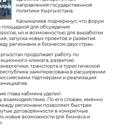
а и
направлений государственной
млрд
политики Кыргызстана.
Касымалиев подчеркнул, что форум
о площадкой для обсуждения
просов, но и возможностью для выработки
й, запуска новых проектов и развития
ду регионами и бизнесом двух стран.
ыргызстан продолжает работу по
иционного климата, развитию
нергетики, транспорта и туристической
 республика заинтересована в расширении
 российскими партнёрами и реализации
 инициатив.
ие глава кабмина уделил
 взаимодействию. По его словам, именно
между регионами позволяют быстрее
нутые договорённости в конкретные
ть новые возможности для бизнеса и
н.