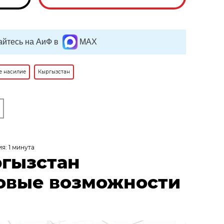
йтесь на АиФ в
MAX
е насилие
Кыргызстан
я: 1 минута
ргызстан
овые возможности