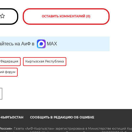
ОСТАВИТЬ КОММЕНТАРИЙ (0)
йтесь на АиФ в
MAX
 Федерация
Кыргызская Республика
кий форум
Ф-КЫРГЫЗСТАН
СООБЩИТЬ В РЕДАКЦИЮ ОБ ОШИБКЕ
Россия»
. Газета «АиФ-Кыргызстан» зарегистрирована в Министерстве юстиций Кы