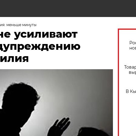
ия: меньше минуты
не усиливают
едупреждению
Ро
но
силия
Това
вы
В К