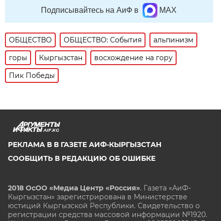
Подписывайтесь на АиФ в
MAX
ОБЩЕСТВО
ОБЩЕСТВО: События
альпинизм
горы
Кыргызстан
восхождение на гору
Пик Победы
AIF.KG
РЕКЛАМА В В ГАЗЕТЕ АИФ-КЫРГЫЗСТАН
СООБЩИТЬ В РЕДАКЦИЮ ОБ ОШИБКЕ
2018 ОсОО «Медиа Центр «Россия»
. Газета «АиФ-
Кыргызстан» зарегистрирована в Министерстве
юстиций Кыргызской Республики. Свидетельство о
регистрации средства массовой информации №1920.