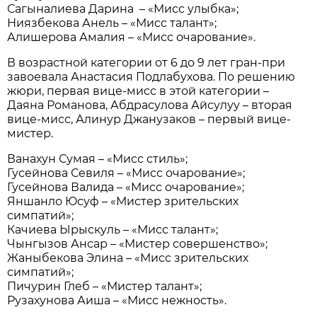
Сагыналиева Дарина – «Мисс улыбка»;
Ниязбекова Анель – «Мисс талант»;
Алишерова Амалия – «Мисс очарование».
В возрастной категории от 6 до 9 лет гран-при
завоевала Анастасия Подлабухова. По решению
жюри, первая вице-мисс в этой категории –
Даяна Романова, Абдрасулова Айсулуу – вторая
вице-мисс, Алинур Джанузаков – первый вице-
мистер.
Ванахун Сумая – «Мисс стиль»;
Гусейнова Севиля – «Мисс очарование»;
Гусейнова Валида – «Мисс очарование»;
Яншанло Юсуф – «Мистер зрительских
симпатий»;
Качиева Ырыскуль – «Мисс талант»;
Чынгызов Ансар – «Мистер совершенство»;
Жаныбекова Элина – «Мисс зрительских
симпатий»;
Пичурин Глеб – «Мистер талант»;
Рузахунова Аиша – «Мисс нежность».