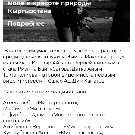
моде и красоте природы
Кыргызстана
Подробнее
В категории участников от 3 до 6 лет гран-при
среди девочек получила Эмина Макеева, среди
мальчиков Ильфар Айсаев. Первой вице-мисс
стала Рианна Байгубатова, Датка Айым
Токтаналиева – второй вице-мисс, а первым
вице-мистером – Салах-Ад-Дин Канатов.
Лауреатами в номинациях стали:
Агеев Глеб – «Мистер талант»;
Ма Сия – «Мисс стиль»;
Гафурбаев Адам – «Мистер зрительских
симпатий»;
Ажибекова Вероника – «Мисс очарование»;
Кушчубекова Аиша – «Мисс нежность»;