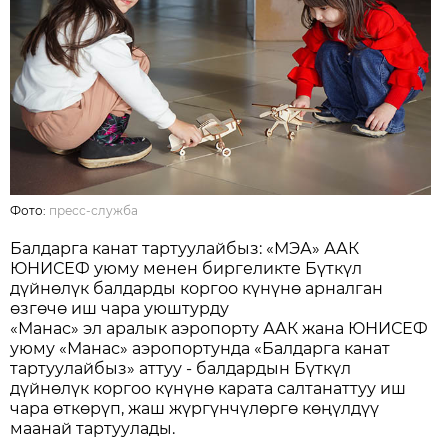
Фото:
пресс-служба
Балдарга канат тартуулайбыз: «МЭА» ААК
ЮНИСЕФ уюму менен биргеликте Бүткүл
дүйнөлүк балдарды коргоо күнүнө арналган
өзгөчө иш чара уюштурду
«Манас» эл аралык аэропорту ААК жана ЮНИСЕФ
уюму «Манас» аэропортунда «Балдарга канат
тартуулайбыз» аттуу - балдардын Бүткүл
дүйнөлүк коргоо күнүнө карата салтанаттуу иш
чара өткөрүп, жаш жүргүнчүлөргө көңүлдүү
маанай тартуулады.