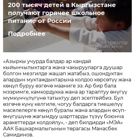
200 тысяч детей в Кыргызстане
получают горячее школьное
питание от России
Подробнее
«Азыркы учурда балдар ар кандай
кыйынчылыктарга жана чакырууларга дуушар
болгон мезгилде жашап жатабыз, ошондуктан
алардын муктаждыктарына колдоо көрсөтүү жана
көңүл буруу өзгөчө мааниге ээ. Ар бир бала
мээримге, камкордукка жана ар тараптуу өнүгүү
мүмкүнчүлүгүнө татыктуу деп эсептейбиз. Бул
өзгөчө күнү келгиле, чогуу балдарга тиешелүү
маселелерге көңүл буралы жана алардын өсүп-
өнүгүшүнө жагымдуу шарттарды түзүү боюнча
аракеттерди колдойлу», - деп билдирди «МЭА»
ААК Башкармалыгынын төрагасы Манасбек
Самидинов.