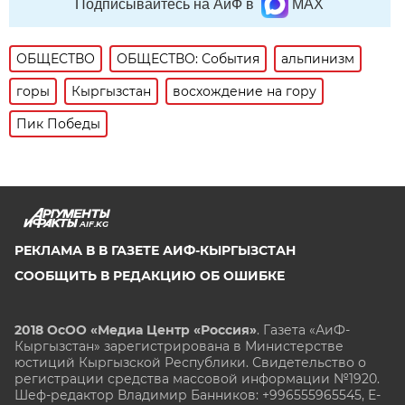
Подписывайтесь на АиФ в
MAX
ОБЩЕСТВО
ОБЩЕСТВО: События
альпинизм
горы
Кыргызстан
восхождение на гору
Пик Победы
AIF.KG
РЕКЛАМА В В ГАЗЕТЕ АИФ-КЫРГЫЗСТАН
СООБЩИТЬ В РЕДАКЦИЮ ОБ ОШИБКЕ
2018 ОсОО «Медиа Центр «Россия»
. Газета «АиФ-
Кыргызстан» зарегистрирована в Министерстве
юстиций Кыргызской Республики. Свидетельство о
регистрации средства массовой информации №1920.
Шеф-редактор Владимир Банников: +996555965545, E-