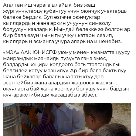
Аталган иш чарага ылайык, биз жаш
жүргүнчүлөрдү кубантуу үчүн оюнчук учактарды
белеке бердик. Бул өзгөчө оюнчуктар
кыялдардын жана эркин учуунун символу
болуусун кааладык. Мындай белекке ээ болгон ар
бир бала өзүн чыныгы учкуч катары сезип,
кыялдарын асманга учура аларына ишенебиз.
«МЭА» ААК ЮНИСЕФ уюму менен кызматташуусу
майрамдык маанайды түзүүгө гана эмес,
балдарды кеңири колдоого багытталгандыгын
белгилей кетүү маанилүү. Ар бир бала бактылуу
жана бейкапар балалыкка татыктуу деп
эсептейбиз жана алардын жашоосу жаркын,
окуяларга бай жана коопсуз болушу үчүн бардык
күч-аракетибизди жасашабыз абзел.