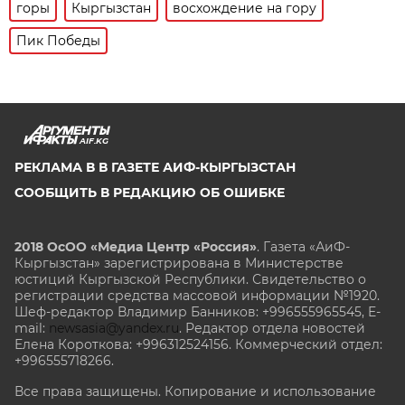
горы
Кыргызстан
восхождение на гору
Пик Победы
AIF.KG
РЕКЛАМА В В ГАЗЕТЕ АИФ-КЫРГЫЗСТАН
СООБЩИТЬ В РЕДАКЦИЮ ОБ ОШИБКЕ
2018 ОсОО «Медиа Центр «Россия»
. Газета «АиФ-
Кыргызстан» зарегистрирована в Министерстве
юстиций Кыргызской Республики. Свидетельство о
регистрации средства массовой информации №1920.
Шеф-редактор Владимир Банников: +996555965545, E-
mail:
newsasia@yandex.ru
. Редактор отдела новостей
Елена Короткова: +996312524156. Коммерческий отдел:
+996555718266.
Все права защищены. Копирование и использование