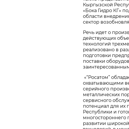
Кыргызской Респу
«Бока Гидро КГ» п
области внедрения
сектор возобновл
Речь идет о произ
действующих объе
технологий трехме
реализовано в раз
подготовки предп
поставки оборудов
заинтересованным
«“Росатом” облад
охватывающими вес
серийного произв
металлических пор
сервисного обслу
потенциал для их
Республики и гото
многостороннего п
развитии широкой