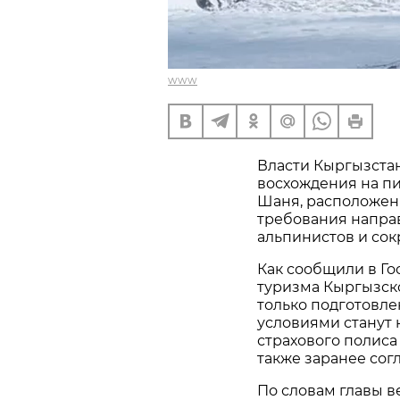
www
Власти Кыргызста
восхождения на п
Шаня, расположенн
требования напра
альпинистов и сок
Как сообщили в Го
туризма Кыргызско
только подготовл
условиями станут 
страхового полиса
также заранее сог
По словам главы в