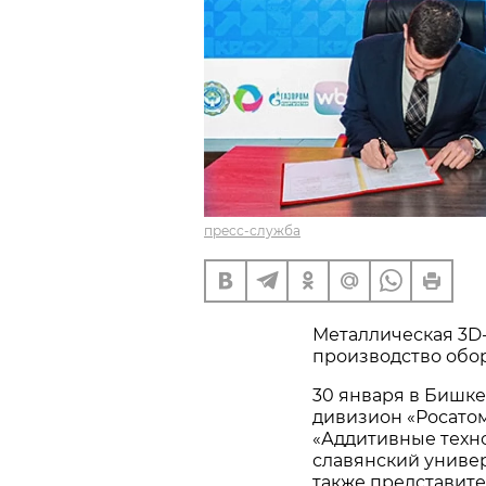
пресс-служба
Металлическая 3D-
производство обо
30 января в Бишке
дивизион «Росатом
«Аддитивные техн
славянский универс
также представите