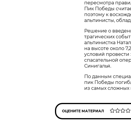
пересмотра правил
Пик Победы считае
поэтому к восхожд
альпинисты, обла
Решение о введен
трагических событи
альпинистка Ната
на высоте около 7
условий провести 
спасательной опер
Синигалья.
По данным специал
пик Победы погибл
из самых сложных 
ОЦЕНИТЕ МАТЕРИАЛ