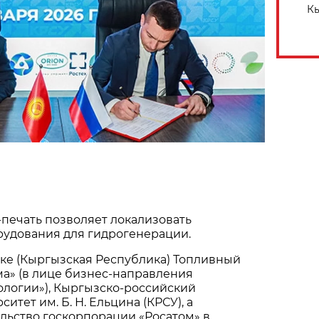
Кы
печать позволяет локализовать
рудования для гидрогенерации.
ке (Кыргызская Республика) Топливный
а» (в лице бизнес-направления
ологии»), Кыргызско-российский
итет им. Б. Н. Ельцина (КРСУ), а
льство госкорпорации «Росатом» в