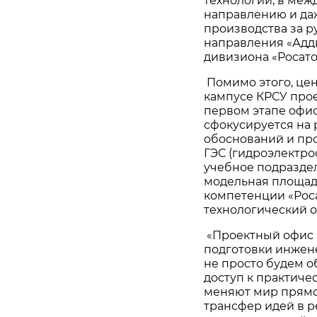
технологий, в ме
направлению и да
производства за р
направления «Адд
дивизиона «Росат
Помимо этого, цен
кампусе КРСУ прое
первом этапе офис
сфокусируется на 
обоснований и пр
ГЭС (гидроэлектро
учебное подраздел
модельная площад
компетенции «Рос
технологический о
«Проектный офис н
подготовки инжен
не просто будем о
доступ к практич
меняют мир прямо
трансфер идей в р