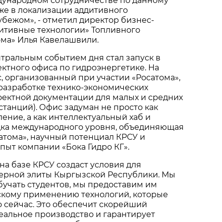
ждународном сотрудничестве по данному
же в локализации аддитивного
убежом», - отметил директор бизнес-
итивные технологии» Топливного
ома» Илья Кавелашвили.
тральным событием дня стал запуск в
ктного офиса по гидроэнергетике. На
, организованный при участии «Росатома»,
разработке технико-экономических
оектной документации для малых и средних
станций). Офис задуман не просто как
ение, а как интеллектуальный хаб и
ка международного уровня, объединяющая
атома», научный потенциал КРСУ и
пыт компании «Бока Гидро КГ».
а базе КРСУ создаст условия для
ерной элиты Кыргызской Республики. Мы
бучать студентов, мы предоставим им
ескому применению технологий, которые
 сейчас. Это обеспечит скорейший
еальное производство и гарантирует