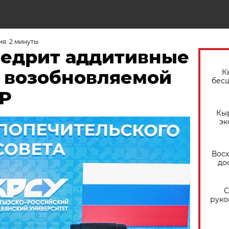
я: 2 минуты
недрит аддитивные
в возобновляемой
К
бес
КР
Кы
эк
Восх
до
С
руко