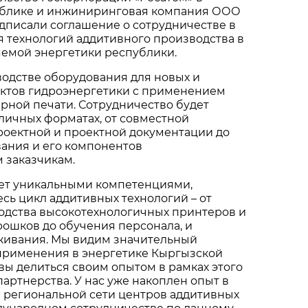
блике и инжиниринговая компания ООО
одписали соглашение о сотрудничестве в
 технологий аддитивного производства в
яемой энергетики республики.
водстве оборудования для новых и
ктов гидроэнергетики с применением
рной печати. Сотрудничество будет
личных форматах, от совместной
роектной и проектной документации до
ания и его компонентов
 заказчикам.
ает уникальными компетенциями,
ь цикл аддитивных технологий – от
одства высокотехнологичных принтеров и
ошков до обучения персонала, и
живания. Мы видим значительный
 применения в энергетике Кыргызской
вы делиться своим опытом в рамках этого
артнерства. У нас уже накоплен опыт в
 региональной сети центров аддитивных