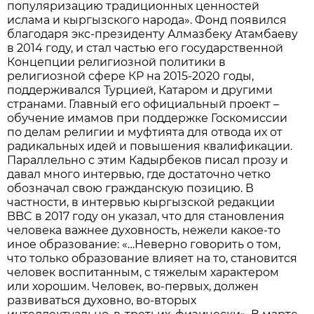
популяризацию традиционных ценностей
ислама и кыргызского народа». Фонд появился
благодаря экс-президенту Алмазбеку Атамбаеву
в 2014 году, и стал частью его государственной
Концепции религиозной политики в
религиозной сфере КР на 2015-2020 годы,
поддерживался Турцией, Катаром и другими
странами. Главный его официальный проект –
обучение имамов при поддержке Госкомиссии
по делам религии и муфтията для отвода их от
радикальных идей и повышения квалификации.
Параллельно с этим Кадырбеков писал прозу и
давал много интервью, где достаточно четко
обозначал свою гражданскую позицию. В
частности, в интервью кыргызской редакции
BBC в 2017 году он указал, что для становления
человека важнее духовность, нежели какое-то
иное образование: «…Неверно говорить о том,
что только образование влияет на то, становится
человек воспитанным, с тяжелым характером
или хорошим. Человек, во-первых, должен
развиваться духовно, во-вторых