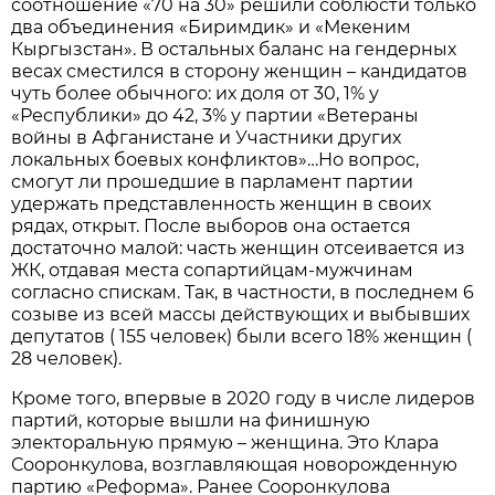
соотношение «70 на 30» решили соблюсти только
два объединения «Биримдик» и «Мекеним
Кыргызстан». В остальных баланс на гендерных
весах сместился в сторону женщин – кандидатов
чуть более обычного: их доля от 30, 1% у
«Республики» до 42, 3% у партии «Ветераны
войны в Афганистане и Участники других
локальных боевых конфликтов»…Но вопрос,
смогут ли прошедшие в парламент партии
удержать представленность женщин в своих
рядах, открыт. После выборов она остается
достаточно малой: часть женщин отсеивается из
ЖК, отдавая места сопартийцам-мужчинам
согласно спискам. Так, в частности, в последнем 6
созыве из всей массы действующих и выбывших
депутатов ( 155 человек) были всего 18% женщин (
28 человек).
Кроме того, впервые в 2020 году в числе лидеров
партий, которые вышли на финишную
электоральную прямую – женщина. Это Клара
Сооронкулова, возглавляющая новорожденную
партию «Реформа». Ранее Сооронкулова