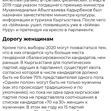
интеллектуально, в-третьих, физически». В марте
2019 года указом тогдашнего премьер-министра
Мухаммедкалыя Абылгазиева Кадырбеков был
назначен заместителем министра культуры,
информации и туризма Кыргызстана. После чего
из «Ыймана» ушел, появившись уже в «Ыйман
Нуру» и претендуя на кресло в парламенте.
Дорогу женщинам
Кроме того, выборы-2020 могут похвастаться тем,
что в них отводится чуть больше места
гендерной сбалансированности кандидатов, чем
раньше. В Кыргызстане для политических
партий, идущих в парламент, существует квота,
согласно которой в числе кандидатов должно
быть не более 70% представителей одного пола.
«Одним полом» могут быть не только мужчины
(как это происходит традиционно и по
умолчанию), но пока ни одна одна кыргызская
партия пока не представляла соотношения в
списках кандидатов «70 на 30» женщин к
мужчинам. В этом же году из 15 партий