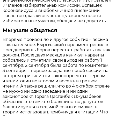
эпидемиологической безопасности избирателей
и членов избирательных комиссий. Вспышек
коронавируса и внебольничной пневмонии
после того, как кыргызстанцы скопом посетят
избирательные участки, обещали не допустить.
Мы ушли общаться
Впервые произошло и другое событие – весьма
показательное. Кыргызский парламент решил в
преддверии выборов перестать работать так, как
должен. После двух месяцев каникул нардепы
собрались и отметили свой выход на работу 1
сентября. 2 сентября была работа по комитетам,
3 сентября – первое заседание новой сессии, на
котором приняли три законопроекта в первом
чтении, один во втором и восемь в третьем
чтении. А также решили, что до 4 октября стране
не нужно ни одно заседание и ни один
законопроект. Торага Дастанбек Джумабеков
объяснил это тем, что большинство депутатов
баллотируется в седьмой созыв и сможет в
теории использовать трибуну для агитации. Что