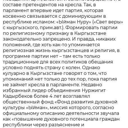
составе претендентов на кресла. Так, в
парламент впервые идет партия, которая
косвенно связывается с доминирующим в
республике исламом: «Ыйман Нуру» («Свет веры»
с кыргызского, прим.авт.). Формировать партии
по религиозному признаку в Кыргызстане
законодательно запрещено. И правда, никаких
положений, где хоть как-то упоминается
религиозная жизнь кыргызстанцев и религия, в
программе партии нет – там есть только
традиционные для всех политиков обещания
условно поднять страну с колен. Однако
кулуарно в Кыргызстане говорят о том, что
упоминаний нет только до тех пор, пока партия
не займет кресла в парламенте. Недавно
избранный лидер объединения Нуржигит
Кадырбеков более 4 лет возглавлял
общественный фонд «Фонд развития духовной
культуры «Ыйман», миссия которого, согласно
официальному описанию деятельности звучала
как «повышение духовного потенциала граждан
республики через разъяснение и