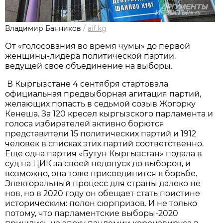
Владимир Банников
/
aif.kg
От «голосования во время чумы» до первой
женщины-лидера политической партии,
ведущей свое объединение на выборы.
В Кыргызстане 4 сентября стартовала
официальная предвыборная агитация партий,
желающих попасть в седьмой созыв Жогорку
Кенеша. За 120 кресел кыргызского парламента и
голоса избирателей активно борются
представители 15 политических партий и 1912
человек в списках этих партий соответственно.
Еще одна партия «Бутун Кыргызстан» подала в
суд на ЦИК за своей недопуск до выборов, и
возможно, она тоже присоединится к борьбе.
Электоральный процесс для страны далеко не
нов, но в 2020 году он обещает стать поистине
историческим: полон сюрпризов. И не только
потому, что парламентские выборы-2020