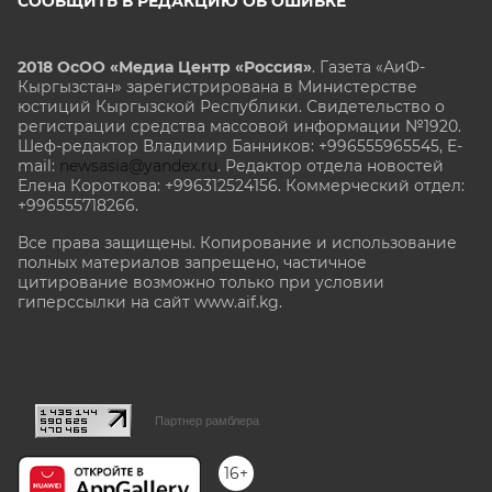
СООБЩИТЬ В РЕДАКЦИЮ ОБ ОШИБКЕ
2018 ОсОО «Медиа Центр «Россия»
. Газета «АиФ-
Кыргызстан» зарегистрирована в Министерстве
юстиций Кыргызской Республики. Свидетельство о
регистрации средства массовой информации №1920.
Шеф-редактор Владимир Банников: +996555965545, E-
mail:
newsasia@yandex.ru
. Редактор отдела новостей
Елена Короткова: +996312524156. Коммерческий отдел:
+996555718266.
Все права защищены. Копирование и использование
полных материалов запрещено, частичное
цитирование возможно только при условии
гиперссылки на сайт www.aif.kg.
stat@aif.ru
Партнер рамблера
16+