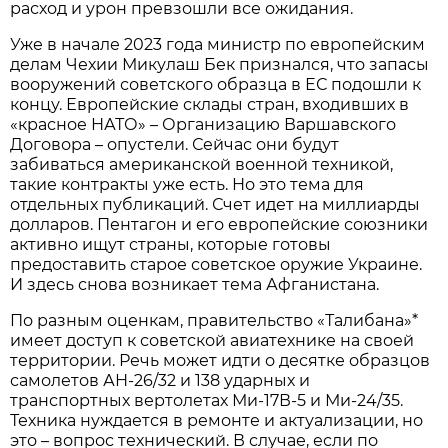
расход и урон превзошли все ожидания.
Уже в начале 2023 года министр по европейским
делам Чехии Микулаш Бек признался, что запасы
вооружений советского образца в ЕС подошли к
концу. Европейские склады стран, входивших в
«красное НАТО» – Организацию Варшавского
Договора – опустели. Сейчас они будут
забиваться американской военной техникой,
такие контракты уже есть. Но это тема для
отдельных публикаций. Счет идет на миллиарды
долларов. Пентагон и его европейские союзники
активно ищут страны, которые готовы
предоставить старое советское оружие Украине.
И здесь снова возникает тема Афганистана.
По разным оценкам, правительство «Талибана»*
имеет доступ к советской авиатехнике на своей
территории. Речь может идти о десятке образцов
самолетов АН-26/32 и 138 ударных и
транспортных вертолетах Ми-17В-5 и Ми-24/35.
Техника нуждается в ремонте и актуализации, но
это – вопрос технический. В случае, если по