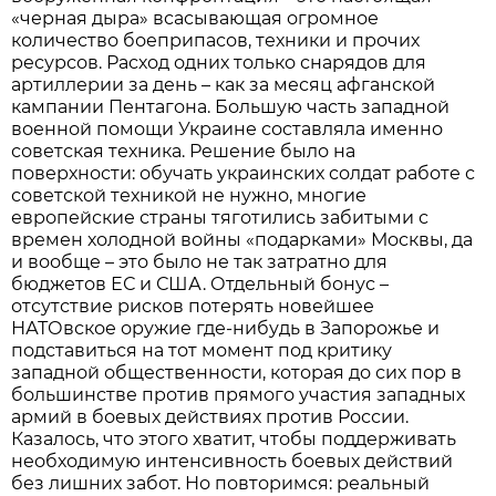
«черная дыра» всасывающая огромное
количество боеприпасов, техники и прочих
ресурсов. Расход одних только снарядов для
артиллерии за день – как за месяц афганской
кампании Пентагона. Большую часть западной
военной помощи Украине составляла именно
советская техника. Решение было на
поверхности: обучать украинских солдат работе с
советской техникой не нужно, многие
европейские страны тяготились забитыми с
времен холодной войны «подарками» Москвы, да
и вообще – это было не так затратно для
бюджетов ЕС и США. Отдельный бонус –
отсутствие рисков потерять новейшее
НАТОвское оружие где-нибудь в Запорожье и
подставиться на тот момент под критику
западной общественности, которая до сих пор в
большинстве против прямого участия западных
армий в боевых действиях против России.
Казалось, что этого хватит, чтобы поддерживать
необходимую интенсивность боевых действий
без лишних забот. Но повторимся: реальный